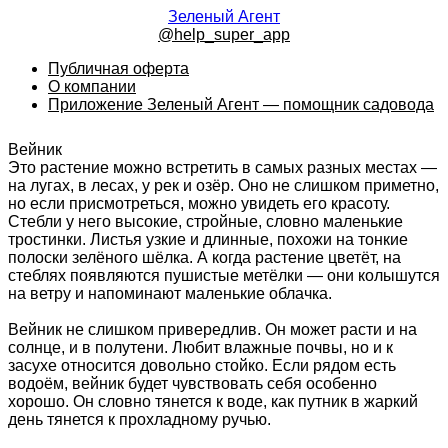
Зеленый Агент
@help_super_app
Публичная оферта
О компании
Приложение Зеленый Агент — помощник садовода
Вейник
Это растение можно встретить в самых разных местах —
на лугах, в лесах, у рек и озёр. Оно не слишком приметно,
но если присмотреться, можно увидеть его красоту.
Стебли у него высокие, стройные, словно маленькие
тростинки. Листья узкие и длинные, похожи на тонкие
полоски зелёного шёлка. А когда растение цветёт, на
стеблях появляются пушистые метёлки — они колышутся
на ветру и напоминают маленькие облачка.
Вейник не слишком привередлив. Он может расти и на
солнце, и в полутени. Любит влажные почвы, но и к
засухе относится довольно стойко. Если рядом есть
водоём, вейник будет чувствовать себя особенно
хорошо. Он словно тянется к воде, как путник в жаркий
день тянется к прохладному ручью.