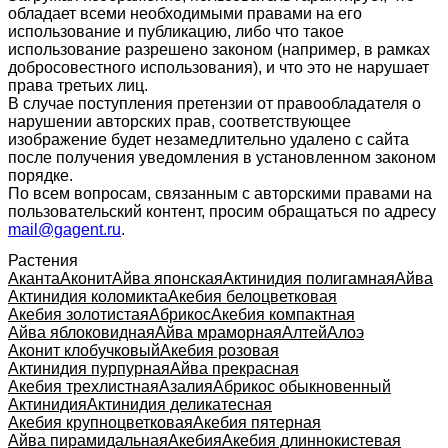
обладает всеми необходимыми правами на его
использование и публикацию, либо что такое
использование разрешено законом (например, в рамках
добросовестного использования), и что это не нарушает
права третьих лиц.
В случае поступления претензии от правообладателя о
нарушении авторских прав, соответствующее
изображение будет незамедлительно удалено с сайта
после получения уведомления в установленном законом
порядке.
По всем вопросам, связанным с авторскими правами на
пользовательский контент, просим обращаться по адресу
mail@gagent.ru
.
Растения
Аканта
Аконит
Айва японская
Актинидия полигамная
Айва
Актинидия коломикта
Акебия белоцветковая
Акебия золотистая
Абрикос
Акебия компактная
Айва яблоковидная
Айва мраморная
Алтей
Алоэ
Аконит клобучковый
Акебия розовая
Актинидия пурпурная
Айва прекрасная
Акебия трехлистная
Азалия
Абрикос обыкновенный
Актинидия
Актинидия деликатесная
Акебия крупноцветковая
Акебия пятерная
Айва пирамидальная
Акебия
Акебия длиннокистевая