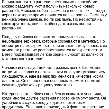
Размножается это растение несколькими способами.
Можно разделить куст и получить несколько новых
растений. А можно собрать семена и посеять их — тогда
через некоторое время появятся новые ростки. Семена у
вейника очень мелкие, почти как пыль. Но несмотря на
свою хрупкость, они способны дать жизнь новым
растениям.
Плоды у вейника не слишком примечательны — это
небольшие зерновки, которые созревают в метёлках. Но
несмотря на их скромность, они играют важную роль: с их
помощью растение распространяется по окрестностям.
Ветер подхватывает лёгкие зёрна и уносит их далеко от
материнского растения.
Человек использует вейник в разных целях. Его можно
встретить в садах и парках — там он служит украшением
ландшафта. А ещё вейник применяют в качестве корма
для скота. Он не является основным кормом, но может
служить добавкой к рациону животных.
Интересно, что вейник способен выживать в условиях,
когда многие другие растения просто не смогут расти. Он
устойчив к засухе, холоду и даже к некоторым
вредителям. Ещё один неочевидный факт: это растение