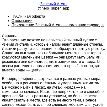
Зеленый Агент
@help_super_app
Публичная оферта
О компании
Приложение Зеленый Агент — помощник садовода
Лириопа
Это растение похоже на невысокий пышный кустик с
узкими листьями, которые напоминают длинные стрелы.
Листики растут из основания и образуют плотную розетку.
Соцветия выглядят как небольшие метёлки, на которых
красуются маленькие цветки — они могут быть белыми,
розовыми или фиолетовыми, в зависимости от вида. В
целом растение напоминает миниатюрный фонтан, где
вместо воды — цветы.
В природе лириопа встречается в разных уголках мира,
особенно в регионах с тёплым и умеренным климатом.
Её можно найти в лесах, на лугах, иногда — на
каменистых склонах. Растение неприхотливо и способно
приспособиться к разным условиям, но больше всего
любит светлые места, где есть немного тени. Полное
солнце может быть для неё слишком жёстким, а в густой