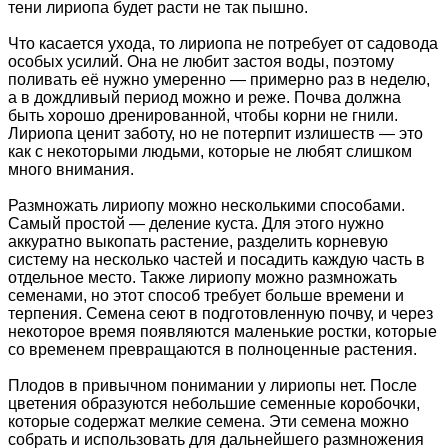
тени лириопа будет расти не так пышно.
Что касается ухода, то лириопа не потребует от садовода
особых усилий. Она не любит застоя воды, поэтому
поливать её нужно умеренно — примерно раз в неделю,
а в дождливый период можно и реже. Почва должна
быть хорошо дренированной, чтобы корни не гнили.
Лириопа ценит заботу, но не потерпит излишеств — это
как с некоторыми людьми, которые не любят слишком
много внимания.
Размножать лириопу можно несколькими способами.
Самый простой — деление куста. Для этого нужно
аккуратно выкопать растение, разделить корневую
систему на несколько частей и посадить каждую часть в
отдельное место. Также лириопу можно размножать
семенами, но этот способ требует больше времени и
терпения. Семена сеют в подготовленную почву, и через
некоторое время появляются маленькие ростки, которые
со временем превращаются в полноценные растения.
Плодов в привычном понимании у лириопы нет. После
цветения образуются небольшие семенные коробочки,
которые содержат мелкие семена. Эти семена можно
собрать и использовать для дальнейшего размножения