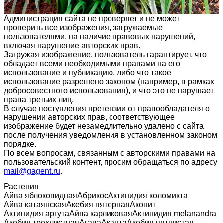
Администрация сайта не проверяет и не может
проверить все изображения, загружаемые
пользователями, на наличие правовых нарушений,
включая нарушение авторских прав.
Загружая изображение, пользователь гарантирует, что
обладает всеми необходимыми правами на его
использование и публикацию, либо что такое
использование разрешено законом (например, в рамках
добросовестного использования), и что это не нарушает
права третьих лиц.
В случае поступления претензии от правообладателя о
нарушении авторских прав, соответствующее
изображение будет незамедлительно удалено с сайта
после получения уведомления в установленном законом
порядке.
По всем вопросам, связанным с авторскими правами на
пользовательский контент, просим обращаться по адресу
mail@gagent.ru
.
Растения
Айва яблоковидная
Абрикос
Актинидия коломикта
Айва катаянская
Акебия пятерная
Аконит
Актинидия аргута
Айва карликовая
Актинидия melanandra
Акебия трехлистная
Агава
Аканта
Акебия пятнистая