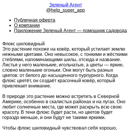
Зеленый Агент
@help_super_app
Публичная оферта
О компании
Приложение Зеленый Агент — помощник садовода
Флокс шиловидный
Это растение похоже на ковёр, который устилает землю
нежными цветами. Оно невысокое, с тонкими и жёсткими
стеблями, напоминающими шилы, отсюда и название.
Листья у него маленькие, игольчатые, а цветы — яркие,
словно маленькие огоньки. Они могут быть разных
цветов: от белого до насыщенного пурпурного. Когда
флокс цветёт, он создаёт красочный ковёр, который
привлекает внимание.
В природе это растение можно встретить в Северной
Америке, особенно в скалистых районах и на лугах. Оно
любит солнечные места, где может раскрыть всю свою
красоту. В тени флокс будет расти, но цветов будет
гораздо меньше, и они будут не такими яркими.
Чтобы флокс шиловидный чувствовал себя хорошо,