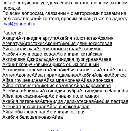
после получения уведомления в установленном законом
порядке.
По всем вопросам, связанным с авторскими правами на
пользовательский контент, просим обращаться по адресу
mail@gagent.ru
.
Растения
Акация
Актинидия аргута
Акебия золотистая
Азалия
Агератум
Агастахис
Аконит
Акебия длиннокистевая
Айва китайская
Акебия компактная
Актинидия
Акебия крупноцветковая
Актинидия китайская
Актинидия Джиральда
Актинидия пурпурная
Агава
Аконит клобучковый
Абрикос обыкновенный
Актинидия коломикта
Алоэ
Акебия пятнистая
Алтей
Аканта
Алтея
Адонис
Айва пирамидальная
Акебия
Алыча
Абрикос
Айва грушевидная
Айва мраморная
Айва японская
Айва катаянская
Акебия розовая
Айва карликовая
Акебия гибридная
Актинидия рубра
Актинидия melanandra
Айва прекрасная
Аир
Актинидия полигамная
Акебия пятерная
Актинидия деликатесная
Акебия пестрая
Акебия трехлистная
Айва яблоковидная
Айва обыкновенная
Актинидия острая
Акебия белоцветковая
Айва