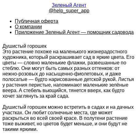
Зеленый Агент
@help_super_app
Публичная оферта
О компании
Приложение Зеленый Агент — помощник садовода
Душистый горошек
Это растение похоже на маленького жизнерадостного
художника, который раскрашивает сад в яркие цвета. Его
цветы — словно маленькие флажки, развешанные по
стеблю. Они могут быть самых разных оттенков: от
нежно-розовых до насыщенно-фиолетовых, и даже
полосатые — будто нарисованные детской рукой. Листья
у растения перистые, напоминают маленькие зелёные
веера. А стебель вьющийся, тянется вверх, как будто
хочет заглянуть за край сада.
Душистый горошек можно встретить в садах и на дачных
участках. Он любит солнечные места, где может
раскрыться во всей своей красе. В полутени растение
тоже выживет, но цветов будет меньше, и они будут не
такими яркими.