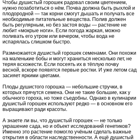
Чтобы душистый горошек радовал своим цветением,
нужно позаботиться о нём. Почва должна быть рыхлой и
плодородной — так корни смогут дышать и получать все
необходимые питательные вещества. Полив должен
быть регулярным, но без застоя воды — растение не
любит «мокрые ноги». Если погода жаркая, можно
поливать его утром или вечером, чтобы вода не
испарялась слишком быстро.
Размножается душистый горошек семенами. Они похожи
на маленькие бобы и могут храниться несколько лет, не
теряя всхожести. Если посеять их в тёплую почву
весной, вскоре появятся первые ростки. И уже летом сад
засияет яркими цветами.
Плоды душистого горошка — небольшие стручки, в
которых прячутся семена. Они не такие большие, как у
обычного гороха, но тоже съедобны. Однако в кулинарии
душистый горошек используют редко — в основном его
выращивают ради красоты.
А знаете ли вы, что душистый горошек — не только
украшение сада, но и объект исследований генетиков?
Именно это растение помогло учёным сделать важные
открытия в области наследственности. А ещё душистый