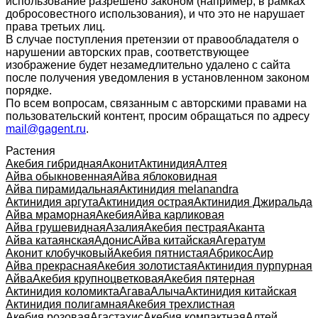
использование разрешено законом (например, в рамках
добросовестного использования), и что это не нарушает
права третьих лиц.
В случае поступления претензии от правообладателя о
нарушении авторских прав, соответствующее
изображение будет незамедлительно удалено с сайта
после получения уведомления в установленном законом
порядке.
По всем вопросам, связанным с авторскими правами на
пользовательский контент, просим обращаться по адресу
mail@gagent.ru
.
Растения
Акебия гибридная
Аконит
Актинидия
Алтея
Айва обыкновенная
Айва яблоковидная
Айва пирамидальная
Актинидия melanandra
Актинидия аргута
Актинидия острая
Актинидия Джиральда
Айва мраморная
Акебия
Айва карликовая
Айва грушевидная
Азалия
Акебия пестрая
Аканта
Айва катаянская
Адонис
Айва китайская
Агератум
Аконит клобучковый
Акебия пятнистая
Абрикос
Аир
Айва прекрасная
Акебия золотистая
Актинидия пурпурная
Айва
Акебия крупноцветковая
Акебия пятерная
Актинидия коломикта
Агава
Алыча
Актинидия китайская
Актинидия полигамная
Акебия трехлистная
Акебия розовая
Агастахис
Акебия компактная
Алтей