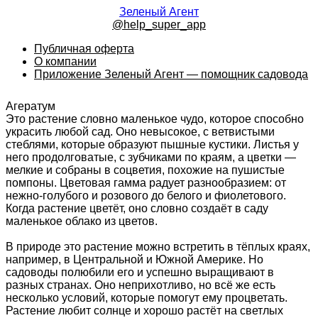
Зеленый Агент
@help_super_app
Публичная оферта
О компании
Приложение Зеленый Агент — помощник садовода
Агератум
Это растение словно маленькое чудо, которое способно
украсить любой сад. Оно невысокое, с ветвистыми
стеблями, которые образуют пышные кустики. Листья у
него продолговатые, с зубчиками по краям, а цветки —
мелкие и собраны в соцветия, похожие на пушистые
помпоны. Цветовая гамма радует разнообразием: от
нежно-голубого и розового до белого и фиолетового.
Когда растение цветёт, оно словно создаёт в саду
маленькое облако из цветов.
В природе это растение можно встретить в тёплых краях,
например, в Центральной и Южной Америке. Но
садоводы полюбили его и успешно выращивают в
разных странах. Оно неприхотливо, но всё же есть
несколько условий, которые помогут ему процветать.
Растение любит солнце и хорошо растёт на светлых