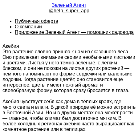
Зеленый Агент
@help_super_app
Публичная оферта
О компании
Приложение Зеленый Агент — помощник садовода
Акебия
Это растение словно пришло к нам из сказочного леса.
Оно привлекает внимание своими необычными листьями
и цветами. Листья у него тёмно-зелёные, с лёгким
блеском, и они не похожи на листья других растений —
немного напоминают по форме сердечки или маленькие
лодочки. Когда растение цветёт, оно становится ещё
интереснее: цветы имеют нежный аромат и
своеобразную форму, которая сразу бросается в глаза.
Акебия чувствует себя как дома в тёплых краях, где
много света и влаги. В дикой природе её можно встретить
в Восточной Азии. Но и в других местах она может расти
— главное, чтобы климат был достаточно мягким. В
более холодных регионах акебию часто выращивают как
комнатное растение или в теплицах.