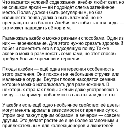
Что касается условий содержания, акебия любит свет, но
не слишком яркий — ей подойдёт слегка затенённое
место. Полив должен быть регулярным, но без
излишеств: почва должна быть влажной, но не
превращаться в болото. Акебия не любит застоя воды —
это может навредить её корням.
Размножать акебию можно разными способами. Один из
них — черенкование. Для этого нужно срезать здоровый
побег и поместить его в подходящую почву. Также
акебию можно размножать семенами, но этот способ
требует больше времени и терпения.
Плоды акебии — ещё одна интересная особенность
этого растения. Они похожи на небольшие стручки или
маленькие огурцы. Внутри плодов находятся семена,
которые можно использовать для размножения. В
некоторых странах плоды акебии даже употребляют в
пищу — например, добавляют в салаты или десерты.
У акебии есть ещё одно необычное свойство: её цветы
могут менять аромат в зависимости от времени суток.
Утром они пахнут одним образом, а вечером — совсем
другим. Это делает растение ещё более загадочным и
привлекательным для коллекционеров и любителей