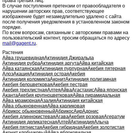
права третьих лиц.
В случае поступления претензии от правообладателя о
нарушении авторских прав, соответствующее
изображение будет незамедлительно удалено с сайта
после получения уведомления в установленном законом
порядке.
По всем вопросам, связанным с авторскими правами на
пользовательский контент, просим обращаться по адресу
mail@gagent.ru
.
Растения
Айва грушевидная
Актинидия Джиральда
Актинидия рубра
Актинидия аргута
Айва китайская
Айва катаянская
Актинидия пурпурная
Акебия пятерная
Алоэ
Акация
Актинидия острая
Акебия
Актинидия коломикта
Аконит
Актинидия полигамная
Акебия белоцветковая
Акебия пестрая
Акебия трехлистная
Алтея
Айва
Агастахис
Айва японская
Аканта
Акебия крупноцветковая
Айва пирамидальная
Айва мраморная
Азалия
Актинидия китайская
Айва обыкновенная
Айва карликовая
Абрикос обыкновенный
Абрикос
Аир
Адонис
Акебия длиннокистевая
Агава
Акебия розовая
Агератум
Актинидия деликатесная
Алтей
Актинидия
Алыча
Акебия пятнистая
Акебия гибридная
Акебия золотистая
Аконит клобучковый
Айва яблоковидная