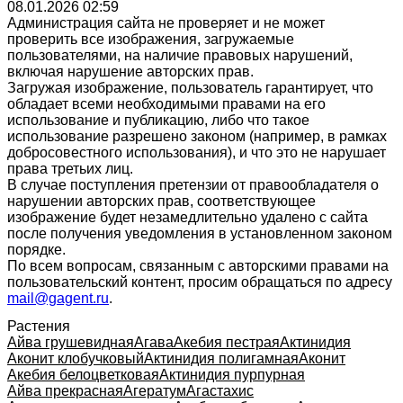
08.01.2026 02:59
Администрация сайта не проверяет и не может
проверить все изображения, загружаемые
пользователями, на наличие правовых нарушений,
включая нарушение авторских прав.
Загружая изображение, пользователь гарантирует, что
обладает всеми необходимыми правами на его
использование и публикацию, либо что такое
использование разрешено законом (например, в рамках
добросовестного использования), и что это не нарушает
права третьих лиц.
В случае поступления претензии от правообладателя о
нарушении авторских прав, соответствующее
изображение будет незамедлительно удалено с сайта
после получения уведомления в установленном законом
порядке.
По всем вопросам, связанным с авторскими правами на
пользовательский контент, просим обращаться по адресу
mail@gagent.ru
.
Растения
Айва грушевидная
Агава
Акебия пестрая
Актинидия
Аконит клобучковый
Актинидия полигамная
Аконит
Акебия белоцветковая
Актинидия пурпурная
Айва прекрасная
Агератум
Агастахис