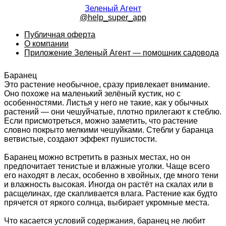
Зеленый Агент
@help_super_app
Публичная оферта
О компании
Приложение Зеленый Агент — помощник садовода
Баранец
Это растение необычное, сразу привлекает внимание.
Оно похоже на маленький зелёный кустик, но с
особенностями. Листья у него не такие, как у обычных
растений — они чешуйчатые, плотно прилегают к стеблю.
Если присмотреться, можно заметить, что растение
словно покрыто мелкими чешуйками. Стебли у баранца
ветвистые, создают эффект пушистости.
Баранец можно встретить в разных местах, но он
предпочитает тенистые и влажные уголки. Чаще всего
его находят в лесах, особенно в хвойных, где много тени
и влажность высокая. Иногда он растёт на скалах или в
расщелинах, где скапливается влага. Растение как будто
прячется от яркого солнца, выбирает укромные места.
Что касается условий содержания, баранец не любит