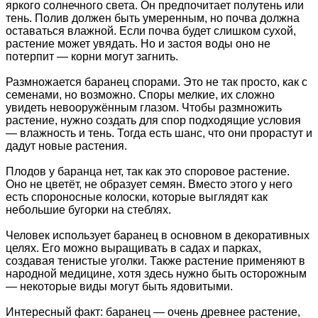
яркого солнечного света. Он предпочитает полутень или
тень. Полив должен быть умеренным, но почва должна
оставаться влажной. Если почва будет слишком сухой,
растение может увядать. Но и застоя воды оно не
потерпит — корни могут загнить.
Размножается баранец спорами. Это не так просто, как с
семенами, но возможно. Споры мелкие, их сложно
увидеть невооружённым глазом. Чтобы размножить
растение, нужно создать для спор подходящие условия
— влажность и тень. Тогда есть шанс, что они прорастут и
дадут новые растения.
Плодов у баранца нет, так как это споровое растение.
Оно не цветёт, не образует семян. Вместо этого у него
есть спороносные колоски, которые выглядят как
небольшие бугорки на стеблях.
Человек использует баранец в основном в декоративных
целях. Его можно выращивать в садах и парках,
создавая тенистые уголки. Также растение применяют в
народной медицине, хотя здесь нужно быть осторожным
— некоторые виды могут быть ядовитыми.
Интересный факт: баранец — очень древнее растение,