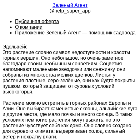
Зеленый Агент
@help_super_app
Публичная оферта
О компании
Приложение Зеленый Агент — помощник садовода
Эдельвейс
Это растение словно символ недоступности и красоты
горных вершин. Оно небольшое, но очень заметное
благодаря своим необычным соцветиям. Соцветия
напоминают маленькие звёздочки или снежинку, они
собраны из множества мелких цветков. Листья у
растения плотные, серо-зелёные, они как будто покрыты
пушком, который защищает от суровых условий
высокогорья.
Растение можно встретить в горных районах Европы и
Азии. Оно выбирает каменистые склоны, альпийские луга
и другие места, где мало почвы и много солнца. В таких
условиях немногие растения могут выжить, но это
растение чувствует себя как дома. Оно словно создано
для сурового климата: выдерживает холод, сильный
ветер и нехватку влаги.