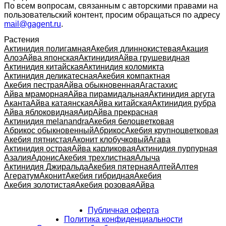
По всем вопросам, связанным с авторскими правами на
пользовательский контент, просим обращаться по адресу
mail@gagent.ru
.
Растения
Актинидия полигамная
Акебия длиннокистевая
Акация
Алоэ
Айва японская
Актинидия
Айва грушевидная
Актинидия китайская
Актинидия коломикта
Актинидия деликатесная
Акебия компактная
Акебия пестрая
Айва обыкновенная
Агастахис
Айва мраморная
Айва пирамидальная
Актинидия аргута
Аканта
Айва катаянская
Айва китайская
Актинидия рубра
Айва яблоковидная
Аир
Айва прекрасная
Актинидия melanandra
Акебия белоцветковая
Абрикос обыкновенный
Абрикос
Акебия крупноцветковая
Акебия пятнистая
Аконит клобучковый
Агава
Актинидия острая
Айва карликовая
Актинидия пурпурная
Азалия
Адонис
Акебия трехлистная
Алыча
Актинидия Джиральда
Акебия пятерная
Алтей
Алтея
Агератум
Аконит
Акебия гибридная
Акебия
Акебия золотистая
Акебия розовая
Айва
Публичная оферта
Политика конфиденциальности