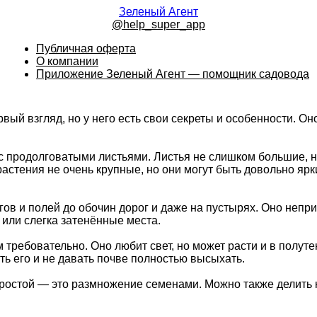
Зеленый Агент
@help_super_app
Публичная оферта
О компании
Приложение Зеленый Агент — помощник садовода
ый взгляд, но у него есть свои секреты и особенности. Он
с продолговатыми листьями. Листья не слишком большие, н
растения не очень крупные, но они могут быть довольно яр
гов и полей до обочин дорог и даже на пустырях. Оно непр
 или слегка затенённые места.
м требовательно. Оно любит свет, но может расти и в полу
ать его и не давать почве полностью высыхать.
остой — это размножение семенами. Можно также делить ку