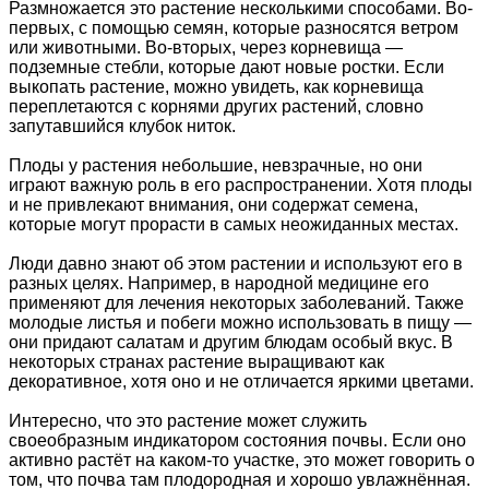
Размножается это растение несколькими способами. Во-
первых, с помощью семян, которые разносятся ветром
или животными. Во-вторых, через корневища —
подземные стебли, которые дают новые ростки. Если
выкопать растение, можно увидеть, как корневища
переплетаются с корнями других растений, словно
запутавшийся клубок ниток.
Плоды у растения небольшие, невзрачные, но они
играют важную роль в его распространении. Хотя плоды
и не привлекают внимания, они содержат семена,
которые могут прорасти в самых неожиданных местах.
Люди давно знают об этом растении и используют его в
разных целях. Например, в народной медицине его
применяют для лечения некоторых заболеваний. Также
молодые листья и побеги можно использовать в пищу —
они придают салатам и другим блюдам особый вкус. В
некоторых странах растение выращивают как
декоративное, хотя оно и не отличается яркими цветами.
Интересно, что это растение может служить
своеобразным индикатором состояния почвы. Если оно
активно растёт на каком-то участке, это может говорить о
том, что почва там плодородная и хорошо увлажнённая.