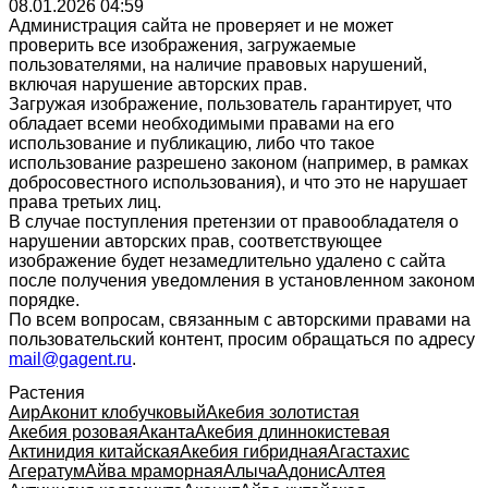
08.01.2026 04:59
Администрация сайта не проверяет и не может
проверить все изображения, загружаемые
пользователями, на наличие правовых нарушений,
включая нарушение авторских прав.
Загружая изображение, пользователь гарантирует, что
обладает всеми необходимыми правами на его
использование и публикацию, либо что такое
использование разрешено законом (например, в рамках
добросовестного использования), и что это не нарушает
права третьих лиц.
В случае поступления претензии от правообладателя о
нарушении авторских прав, соответствующее
изображение будет незамедлительно удалено с сайта
после получения уведомления в установленном законом
порядке.
По всем вопросам, связанным с авторскими правами на
пользовательский контент, просим обращаться по адресу
mail@gagent.ru
.
Растения
Аир
Аконит клобучковый
Акебия золотистая
Акебия розовая
Аканта
Акебия длиннокистевая
Актинидия китайская
Акебия гибридная
Агастахис
Агератум
Айва мраморная
Алыча
Адонис
Алтея