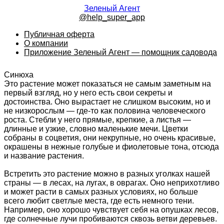
Зеленый Агент
@help_super_app
Публичная оферта
О компании
Приложение Зеленый Агент — помощник садовода
Синюха
Это растение может показаться не самым заметным на
первый взгляд, но у него есть свои секреты и
достоинства. Оно вырастает не слишком высоким, но и
не низкорослым — где-то как половина человеческого
роста. Стебли у него прямые, крепкие, а листья —
длинные и узкие, словно маленькие мечи. Цветки
собраны в соцветия, они некрупные, но очень красивые,
окрашены в нежные голубые и фиолетовые тона, отсюда
и название растения.
Встретить это растение можно в разных уголках нашей
страны — в лесах, на лугах, в оврагах. Оно неприхотливо
и может расти в самых разных условиях, но больше
всего любит светлые места, где есть немного тени.
Например, оно хорошо чувствует себя на опушках лесов,
где солнечные лучи пробиваются сквозь ветви деревьев.