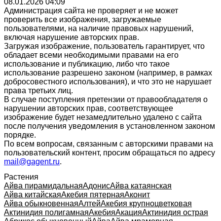
08.01.2026 04:09
Администрация сайта не проверяет и не может
проверить все изображения, загружаемые
пользователями, на наличие правовых нарушений,
включая нарушение авторских прав.
Загружая изображение, пользователь гарантирует, что
обладает всеми необходимыми правами на его
использование и публикацию, либо что такое
использование разрешено законом (например, в рамках
добросовестного использования), и что это не нарушает
права третьих лиц.
В случае поступления претензии от правообладателя о
нарушении авторских прав, соответствующее
изображение будет незамедлительно удалено с сайта
после получения уведомления в установленном законом
порядке.
По всем вопросам, связанным с авторскими правами на
пользовательский контент, просим обращаться по адресу
mail@gagent.ru
.
Растения
Айва пирамидальная
Адонис
Айва катаянская
Айва китайская
Акебия пятерная
Аконит
Айва обыкновенная
Алтей
Акебия крупноцветковая
Актинидия полигамная
Акебия
Акация
Актинидия острая