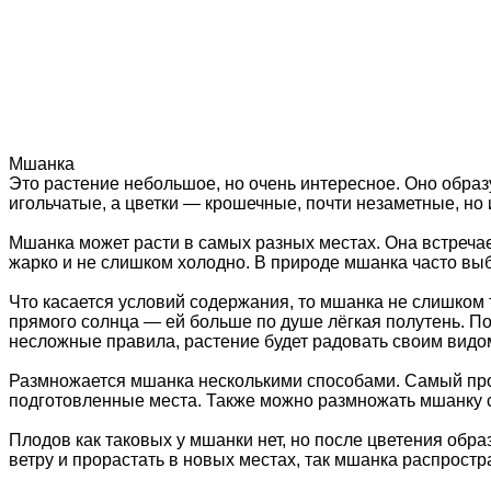
Мшанка
Это растение небольшое, но очень интересное. Оно образ
игольчатые, а цветки — крошечные, почти незаметные, но 
Мшанка может расти в самых разных местах. Она встречает
жарко и не слишком холодно. В природе мшанка часто вы
Что касается условий содержания, то мшанка не слишком тр
прямого солнца — ей больше по душе лёгкая полутень. По
несложные правила, растение будет радовать своим видо
Размножается мшанка несколькими способами. Самый прост
подготовленные места. Также можно размножать мшанку с
Плодов как таковых у мшанки нет, но после цветения обр
ветру и прорастать в новых местах, так мшанка распростр