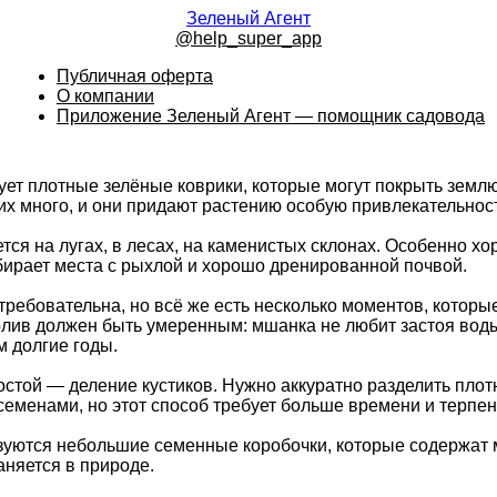
Зеленый Агент
@help_super_app
Публичная оферта
О компании
Приложение Зеленый Агент — помощник садовода
ует плотные зелёные коврики, которые могут покрыть землю
их много, и они придают растению особую привлекательност
ся на лугах, в лесах, на каменистых склонах. Особенно хо
бирает места с рыхлой и хорошо дренированной почвой.
ебовательна, но всё же есть несколько моментов, которые с
лив должен быть умеренным: мшанка не любит застоя воды, 
м долгие годы.
ой — деление кустиков. Нужно аккуратно разделить плотны
еменами, но этот способ требует больше времени и терпен
азуются небольшие семенные коробочки, которые содержат 
аняется в природе.