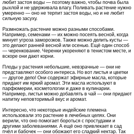
любит застоя воды — поэтому важно, чтобы почва была
рыхлой и не удерживала влагу. Поливать растение нужно
умеренно — оно не терпит застоя воды, но и не любит
сильную засуху.
Размножать растение можно разными способами.
Например, семенами — их можно посеять весной, когда
минует угроза заморозков. Также можно делить кусты —
это делают ранней весной или осенью. Ещё один способ
— черенкование. Черенки укореняют в тенистом месте, и
вскоре они дают корни.
Плоды у растения небольшие, невзрачные — они не
представляют особого интереса. Но вот листья и цветки
— другое дело! Они содержат эфирные масла, которые
придают им яркий аромат. Эти масла используют в
парфюмерии, косметологии и даже в кулинарии.
Например, листья можно добавлять в чай — они придают
напитку неповторимый вкус и аромат.
Интересно, что некоторые индейские племена
использовали это растение в лечебных целях. Они
верили, что оно помогает бороться с простудами и
другими заболеваниями. А ещё оно привлекает в сад
пчёл и бабочек — они обожают его сладкий нектар. Так