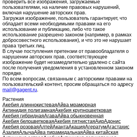
проверить все изображения, загружаемые
пользователями, на наличие правовых нарушений,
включая нарушение авторских прав.
Загружая изображение, пользователь гарантирует, что
обладает всеми необходимыми правами на его
использование и публикацию, либо что такое
использование разрешено законом (например, в рамках
добросовестного использования), и что это не нарушает
права третьих лиц.
В случае поступления претензии от правообладателя о
нарушении авторских прав, соответствующее
изображение будет незамедлительно удалено с сайта
после получения уведомления в установленном законом
порядке.
По всем вопросам, связанным с авторскими правами на
пользовательский контент, просим обращаться по адресу
mail@gagent.ru
.
Растения
Акебия длиннокистевая
Айва мраморная
Актинидия полигамная
Акебия крупноцветковая
Акебия гибридная
Агава
Айва обыкновенная
Акебия белоцветковая
Акебия пятнистая
Аир
Адонис
Акебия розовая
Алтей
Аканта
Акация
Агератум
Агастахис
Азалия
Алыча
Айва пирамидальная
Айва китайская