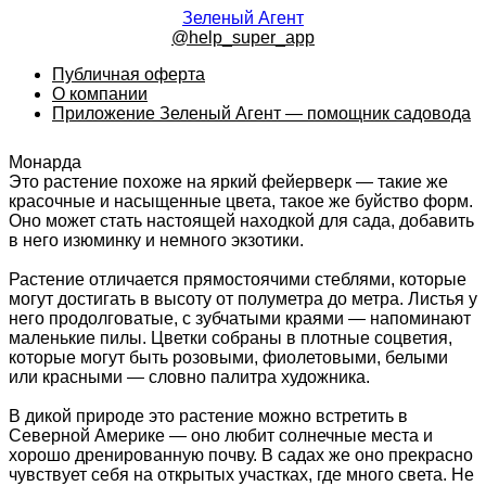
Зеленый Агент
@help_super_app
Публичная оферта
О компании
Приложение Зеленый Агент — помощник садовода
Монарда
Это растение похоже на яркий фейерверк — такие же
красочные и насыщенные цвета, такое же буйство форм.
Оно может стать настоящей находкой для сада, добавить
в него изюминку и немного экзотики.
Растение отличается прямостоячими стеблями, которые
могут достигать в высоту от полуметра до метра. Листья у
него продолговатые, с зубчатыми краями — напоминают
маленькие пилы. Цветки собраны в плотные соцветия,
которые могут быть розовыми, фиолетовыми, белыми
или красными — словно палитра художника.
В дикой природе это растение можно встретить в
Северной Америке — оно любит солнечные места и
хорошо дренированную почву. В садах же оно прекрасно
чувствует себя на открытых участках, где много света. Не