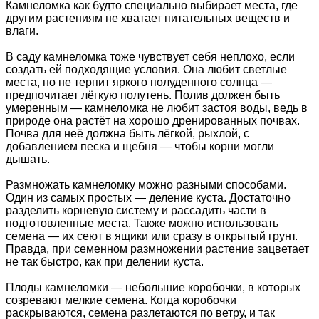
Камнеломка как будто специально выбирает места, где
другим растениям не хватает питательных веществ и
влаги.
В саду камнеломка тоже чувствует себя неплохо, если
создать ей подходящие условия. Она любит светлые
места, но не терпит яркого полуденного солнца —
предпочитает лёгкую полутень. Полив должен быть
умеренным — камнеломка не любит застоя воды, ведь в
природе она растёт на хорошо дренированных почвах.
Почва для неё должна быть лёгкой, рыхлой, с
добавлением песка и щебня — чтобы корни могли
дышать.
Размножать камнеломку можно разными способами.
Один из самых простых — деление куста. Достаточно
разделить корневую систему и рассадить части в
подготовленные места. Также можно использовать
семена — их сеют в ящики или сразу в открытый грунт.
Правда, при семенном размножении растение зацветает
не так быстро, как при делении куста.
Плоды камнеломки — небольшие коробочки, в которых
созревают мелкие семена. Когда коробочки
раскрываются, семена разлетаются по ветру, и так