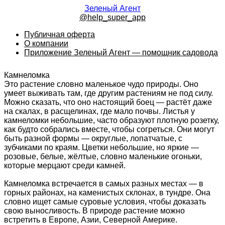
Зеленый Агент
@help_super_app
Публичная оферта
О компании
Приложение Зеленый Агент — помощник садовода
Камнеломка
Это растение словно маленькое чудо природы. Оно
умеет выживать там, где другим растениям не под силу.
Можно сказать, что оно настоящий боец — растёт даже
на скалах, в расщелинах, где мало почвы. Листья у
камнеломки небольшие, часто образуют плотную розетку,
как будто собрались вместе, чтобы согреться. Они могут
быть разной формы — округлые, лопатчатые, с
зубчиками по краям. Цветки небольшие, но яркие —
розовые, белые, жёлтые, словно маленькие огоньки,
которые мерцают среди камней.
Камнеломка встречается в самых разных местах — в
горных районах, на каменистых склонах, в тундре. Она
словно ищет самые суровые условия, чтобы доказать
свою выносливость. В природе растение можно
встретить в Европе, Азии, Северной Америке.