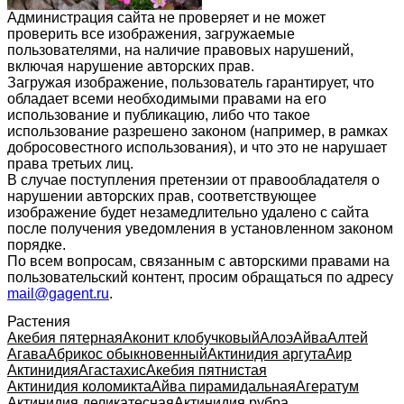
Администрация сайта не проверяет и не может
проверить все изображения, загружаемые
пользователями, на наличие правовых нарушений,
включая нарушение авторских прав.
Загружая изображение, пользователь гарантирует, что
обладает всеми необходимыми правами на его
использование и публикацию, либо что такое
использование разрешено законом (например, в рамках
добросовестного использования), и что это не нарушает
права третьих лиц.
В случае поступления претензии от правообладателя о
нарушении авторских прав, соответствующее
изображение будет незамедлительно удалено с сайта
после получения уведомления в установленном законом
порядке.
По всем вопросам, связанным с авторскими правами на
пользовательский контент, просим обращаться по адресу
mail@gagent.ru
.
Растения
Акебия пятерная
Аконит клобучковый
Алоэ
Айва
Алтей
Агава
Абрикос обыкновенный
Актинидия аргута
Аир
Актинидия
Агастахис
Акебия пятнистая
Актинидия коломикта
Айва пирамидальная
Агератум
Актинидия деликатесная
Актинидия рубра