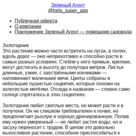
Зеленый Агент
@help_super_app
Публичная оферта
О компании
Приложение Зеленый Агент — помощник садовода
Золотарник
Это растение можно часто встретить на лугах, в полях,
вдоль дорог — оно неприхотливо и способно расти в
самых разных условиях. Стебли у него прямые, крепкие,
могут достигать в высоту до полутора метров. Листья
длинные, узкие, с заострёнными кончиками —
напоминают маленькие мечи. Цветы собраны в
небольшие пушистые соцветия, которые похожи на
золотистые метёлки. Отсюда и название — словно само
солнце спряталось в этих соцветиях.
Золотарник любит светлые места, но может расти и в
полутени. Он не слишком требователен к почве, но
предпочитает рыхлую и хорошо дренированную. Полив
ему нужен умеренный — не любит застоя воды, но и
засуху переносит с трудом. В целом это довольно
выносливое растение, способное приспособиться к