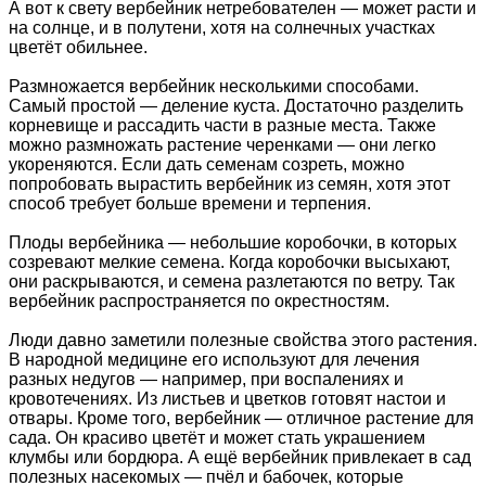
А вот к свету вербейник нетребователен — может расти и
на солнце, и в полутени, хотя на солнечных участках
цветёт обильнее.
Размножается вербейник несколькими способами.
Самый простой — деление куста. Достаточно разделить
корневище и рассадить части в разные места. Также
можно размножать растение черенками — они легко
укореняются. Если дать семенам созреть, можно
попробовать вырастить вербейник из семян, хотя этот
способ требует больше времени и терпения.
Плоды вербейника — небольшие коробочки, в которых
созревают мелкие семена. Когда коробочки высыхают,
они раскрываются, и семена разлетаются по ветру. Так
вербейник распространяется по окрестностям.
Люди давно заметили полезные свойства этого растения.
В народной медицине его используют для лечения
разных недугов — например, при воспалениях и
кровотечениях. Из листьев и цветков готовят настои и
отвары. Кроме того, вербейник — отличное растение для
сада. Он красиво цветёт и может стать украшением
клумбы или бордюра. А ещё вербейник привлекает в сад
полезных насекомых — пчёл и бабочек, которые