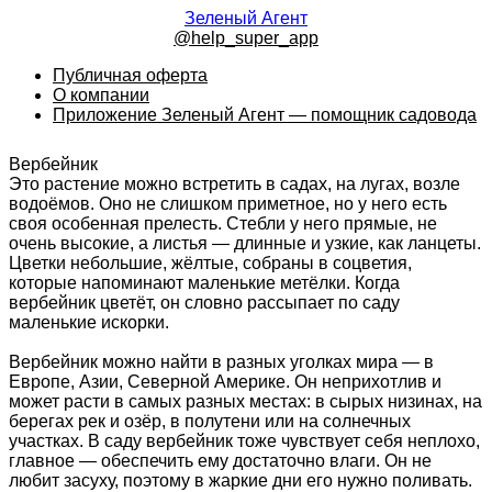
Зеленый Агент
@help_super_app
Публичная оферта
О компании
Приложение Зеленый Агент — помощник садовода
Вербейник
Это растение можно встретить в садах, на лугах, возле
водоёмов. Оно не слишком приметное, но у него есть
своя особенная прелесть. Стебли у него прямые, не
очень высокие, а листья — длинные и узкие, как ланцеты.
Цветки небольшие, жёлтые, собраны в соцветия,
которые напоминают маленькие метёлки. Когда
вербейник цветёт, он словно рассыпает по саду
маленькие искорки.
Вербейник можно найти в разных уголках мира — в
Европе, Азии, Северной Америке. Он неприхотлив и
может расти в самых разных местах: в сырых низинах, на
берегах рек и озёр, в полутени или на солнечных
участках. В саду вербейник тоже чувствует себя неплохо,
главное — обеспечить ему достаточно влаги. Он не
любит засуху, поэтому в жаркие дни его нужно поливать.