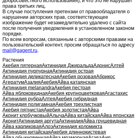
добросовестного использования), и что это не нарушает
права третьих лиц.
В случае поступления претензии от правообладателя о
нарушении авторских прав, соответствующее
изображение будет незамедлительно удалено с сайта
после получения уведомления в установленном законом
порядке.
По всем вопросам, связанным с авторскими правами на
пользовательский контент, просим обращаться по адресу
mail@gagent.ru
.
Растения
Акебия пятерная
Актинидия Джиральда
Адонис
Алтей
Актинидия пурпурная
Актинидия острая
Актинидия деликатесная
Акебия розовая
Абрикос
Агератум
Азалия
Акебия
Айва катаянская
Актинидия melanandra
Акебия пестрая
Айва яблоковидная
Акебия крупноцветковая
Агастахис
Актинидия рубра
Алтея
Акебия гибридная
Актинидия полигамная
Акебия трехлистная
Акебия пятнистая
Акебия золотистая
Айва
Аконит клобучковый
Алыча
Айва китайская
Айва японская
Аконит
Актинидия аргута
Актинидия
Айва грушевидная
Айва карликовая
Алоэ
Актинидия коломикта
Актинидия китайская
Акебия длиннокистевая
Айва обыкновенная
Айва мраморная
Агава
Аир