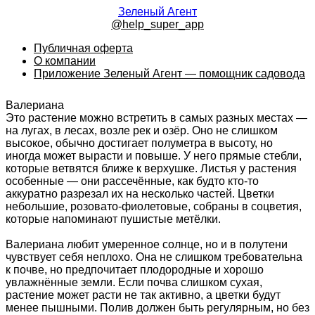
Зеленый Агент
@help_super_app
Публичная оферта
О компании
Приложение Зеленый Агент — помощник садовода
Валериана
Это растение можно встретить в самых разных местах —
на лугах, в лесах, возле рек и озёр. Оно не слишком
высокое, обычно достигает полуметра в высоту, но
иногда может вырасти и повыше. У него прямые стебли,
которые ветвятся ближе к верхушке. Листья у растения
особенные — они рассечённые, как будто кто-то
аккуратно разрезал их на несколько частей. Цветки
небольшие, розовато-фиолетовые, собраны в соцветия,
которые напоминают пушистые метёлки.
Валериана любит умеренное солнце, но и в полутени
чувствует себя неплохо. Она не слишком требовательна
к почве, но предпочитает плодородные и хорошо
увлажнённые земли. Если почва слишком сухая,
растение может расти не так активно, а цветки будут
менее пышными. Полив должен быть регулярным, но без