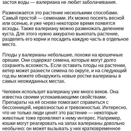
застоя воды — валериана не любит заболачивания.
Размножается это растение несколькими способами.
Самый простой — семенами. Их можно посеять весной
или осенью, и уже через некоторое время появятся
всходы. Также валериану можно размножать делением
куста. Для этого нужно аккуратно выкопать растение,
разделить его корни и посадить каждую часть в отдельное
место.
Плоды у валерианы небольшие, похожи на крошечные
орешки. Они содержат семена, которые могут долго
сохранять всхожесть. Если оставить плоды на растении,
ветер может разнести семена по округе, и на следующий
год вы можете обнаружить новые ростки валерианы в
самых неожиданных местах.
Человек использует валериану уже много веков. Она
известна своими успокаивающими свойствами.
Препараты на её основе помогают справиться с
бессонницей, нервозностью и тревожностью. Интересно,
что не только люди ценят это растение — некоторые
животные тоже проявляют к нему интерес. Например,
кошки могут реагировать на запах валерианы довольно
необычно: он может вызывать у них кратковременное