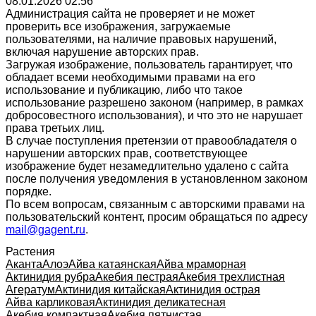
08.01.2026 02:56
Администрация сайта не проверяет и не может
проверить все изображения, загружаемые
пользователями, на наличие правовых нарушений,
включая нарушение авторских прав.
Загружая изображение, пользователь гарантирует, что
обладает всеми необходимыми правами на его
использование и публикацию, либо что такое
использование разрешено законом (например, в рамках
добросовестного использования), и что это не нарушает
права третьих лиц.
В случае поступления претензии от правообладателя о
нарушении авторских прав, соответствующее
изображение будет незамедлительно удалено с сайта
после получения уведомления в установленном законом
порядке.
По всем вопросам, связанным с авторскими правами на
пользовательский контент, просим обращаться по адресу
mail@gagent.ru
.
Растения
Аканта
Алоэ
Айва катаянская
Айва мраморная
Актинидия рубра
Акебия пестрая
Акебия трехлистная
Агератум
Актинидия китайская
Актинидия острая
Айва карликовая
Актинидия деликатесная
Акебия компактная
Акебия пятнистая