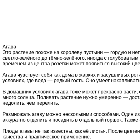
Агава
Это растение похоже на королеву пустыни — гордую и непр
светло-зелёного до тёмно-зелёного, иногда с голубоватым
временем из центра розетки может появиться высокий цве
Агава чувствует себя как дома в жарких и засушливых ре
условиях, где вода — редкий гость. Оно умеет накапливат
В домашних условиях агава тоже может прекрасно расти, е
много солнца. Поливать растение нужно умеренно — доста
недолить, чем перелить.
Размножать агаву можно несколькими способами. Один из 
аккуратно отделить и посадить в отдельный горшок. Также
Плоды агавы не так известны, как её листья. После цвете
качества и практическое применение.