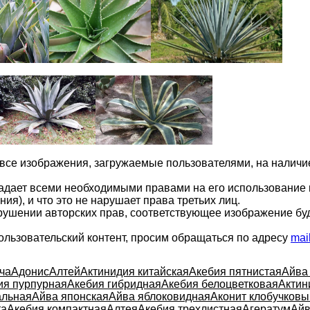
 все изображения, загружаемые пользователями, на налич
ладает всеми необходимыми правами на его использование 
ия), и что это не нарушает права третьих лиц.
арушении авторских прав, соответствующее изображение бу
ользовательский контент, просим обращаться по адресу
mai
ча
Адонис
Алтей
Актинидия китайская
Акебия пятнистая
Айва
ия пурпурная
Акебия гибридная
Акебия белоцветковая
Актин
альная
Айва японская
Айва яблоковидная
Аконит клобучковы
та
Акебия компактная
Алтея
Акебия трехлистная
Агератум
Ай