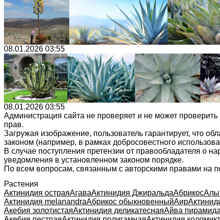
08.01.2026 03:55
08.01.2026 03:55
Администрация сайта не проверяет и не может проверить
прав.
Загружая изображение, пользователь гарантирует, что об
законом (например, в рамках добросовестного использован
В случае поступления претензии от правообладателя о н
уведомления в установленном законом порядке.
По всем вопросам, связанным с авторскими правами на п
Растения
Актинидия острая
Агава
Актинидия Джиральда
Абрикос
Алы
Актинидия melanandra
Абрикос обыкновенный
Аир
Актинид
Акебия золотистая
Актинидия деликатесная
Айва пирамид
Акебия пестрая
Актинидия полигамная
Актинидия коломик