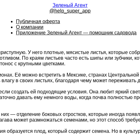
Зеленый Агент
@help_super_app
Публичная оферта
О компании
Приложение Зеленый Агент — помощник садовода
иступную. У него плотные, мясистые листья, которые собра
 отливом. По краям листьев часто есть шипы или зубчики, 
тонос с крупными цветками.
гионах. Её можно встретить в Мексике, странах Центрально
ь влагу в своих листьях, благодаря чему может переживать
сли создать ей подходящие условия. Она любит яркий свет,
точно давать ему немного воды, когда почва полностью про
них — отделение боковых отростков, которые иногда появл
 агава может размножаться семенами, но этот способ требу
ния образуется плод, который содержит семена. Но в культу