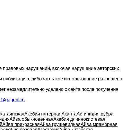
ие правовых нарушений, включая нарушение авторских
и публикацию, либо что такое использование разрешено
дет незамедлительно удалено с сайта после получения
l@gagent.ru
.
 катаянская
Акебия пятерная
Аканта
Актинидия рубра
идия
Айва обыкновенная
Акебия длиннокистевая
й
Айва прекрасная
Айва грушевидная
Айва мраморная
ва
Акебия розовая
Агастахис
Айва китайская