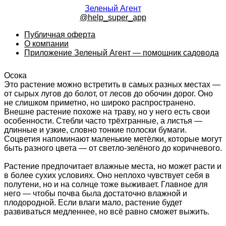
Зеленый Агент
@help_super_app
Публичная оферта
О компании
Приложение Зеленый Агент — помощник садовода
Осока
Это растение можно встретить в самых разных местах —
от сырых лугов до болот, от лесов до обочин дорог. Оно
не слишком приметно, но широко распространено.
Внешне растение похоже на траву, но у него есть свои
особенности. Стебли часто трёхгранные, а листья —
длинные и узкие, словно тонкие полоски бумаги.
Соцветия напоминают маленькие метёлки, которые могут
быть разного цвета — от светло-зелёного до коричневого.
Растение предпочитает влажные места, но может расти и
в более сухих условиях. Оно неплохо чувствует себя в
полутени, но и на солнце тоже выживает. Главное для
него — чтобы почва была достаточно влажной и
плодородной. Если влаги мало, растение будет
развиваться медленнее, но всё равно сможет выжить.