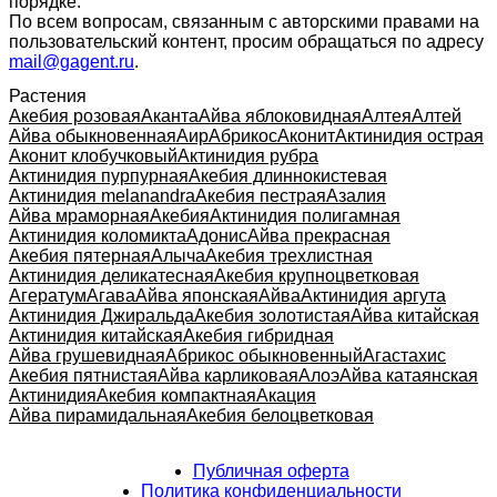
порядке.
По всем вопросам, связанным с авторскими правами на
пользовательский контент, просим обращаться по адресу
mail@gagent.ru
.
Растения
Акебия розовая
Аканта
Айва яблоковидная
Алтея
Алтей
Айва обыкновенная
Аир
Абрикос
Аконит
Актинидия острая
Аконит клобучковый
Актинидия рубра
Актинидия пурпурная
Акебия длиннокистевая
Актинидия melanandra
Акебия пестрая
Азалия
Айва мраморная
Акебия
Актинидия полигамная
Актинидия коломикта
Адонис
Айва прекрасная
Акебия пятерная
Алыча
Акебия трехлистная
Актинидия деликатесная
Акебия крупноцветковая
Агератум
Агава
Айва японская
Айва
Актинидия аргута
Актинидия Джиральда
Акебия золотистая
Айва китайская
Актинидия китайская
Акебия гибридная
Айва грушевидная
Абрикос обыкновенный
Агастахис
Акебия пятнистая
Айва карликовая
Алоэ
Айва катаянская
Актинидия
Акебия компактная
Акация
Айва пирамидальная
Акебия белоцветковая
Публичная оферта
Политика конфиденциальности