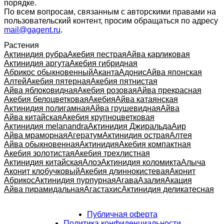
порядке.
По всем вопросам, связанным с авторскими правами на
пользовательский контент, просим обращаться по адресу
mail@gagent.ru
.
Растения
Актинидия рубра
Акебия пестрая
Айва карликовая
Актинидия аргута
Акебия гибридная
Абрикос обыкновенный
Аканта
Адонис
Айва японская
Алтей
Акебия пятерная
Акебия пятнистая
Айва яблоковидная
Акебия розовая
Айва прекрасная
Акебия белоцветковая
Акебия
Айва катаянская
Актинидия полигамная
Айва грушевидная
Айва
Айва китайская
Акебия крупноцветковая
Актинидия melanandra
Актинидия Джиральда
Аир
Айва мраморная
Агератум
Актинидия острая
Алтея
Айва обыкновенная
Актинидия
Акебия компактная
Акебия золотистая
Акебия трехлистная
Актинидия китайская
Алоэ
Актинидия коломикта
Алыча
Аконит клобучковый
Акебия длиннокистевая
Аконит
Абрикос
Актинидия пурпурная
Агава
Азалия
Акация
Айва пирамидальная
Агастахис
Актинидия деликатесная
Публичная оферта
Политика конфиденциальности