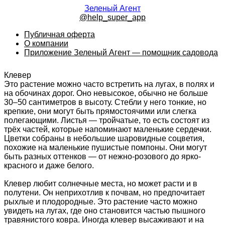
Зеленый Агент
@help_super_app
Публичная оферта
О компании
Приложение Зеленый Агент — помощник садовода
Клевер
Это растение можно часто встретить на лугах, в полях и
на обочинах дорог. Оно невысокое, обычно не больше
30–50 сантиметров в высоту. Стебли у него тонкие, но
крепкие, они могут быть прямостоячими или слегка
полегающими. Листья — тройчатые, то есть состоят из
трёх частей, которые напоминают маленькие сердечки.
Цветки собраны в небольшие шаровидные соцветия,
похожие на маленькие пушистые помпоны. Они могут
быть разных оттенков — от нежно-розового до ярко-
красного и даже белого.
Клевер любит солнечные места, но может расти и в
полутени. Он неприхотлив к почвам, но предпочитает
рыхлые и плодородные. Это растение часто можно
увидеть на лугах, где оно становится частью пышного
травянистого ковра. Иногда клевер высаживают и на