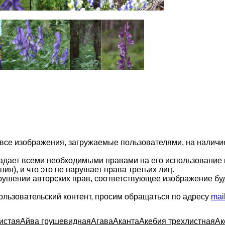
 все изображения, загружаемые пользователями, на налич
ладает всеми необходимыми правами на его использование 
ия), и что это не нарушает права третьих лиц.
арушении авторских прав, соответствующее изображение бу
ользовательский контент, просим обращаться по адресу
mai
истая
Айва грушевидная
Агава
Аканта
Акебия трехлистная
Ак