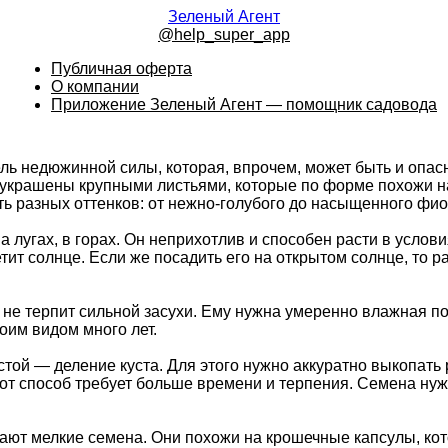
Зеленый Агент
@help_super_app
Публичная оферта
О компании
Приложение Зеленый Агент — помощник садовода
ль недюжинной силы, которая, впрочем, может быть и опас
, украшены крупными листьями, которые по форме похожи 
ь разных оттенков: от нежно-голубого до насыщенного фио
а лугах, в горах. Он неприхотлив и способен расти в услов
етит солнце. Если же посадить его на открытом солнце, то 
 и не терпит сильной засухи. Ему нужна умеренно влажная 
оим видом много лет.
ой — деление куста. Для этого нужно аккуратно выкопать р
тот способ требует больше времени и терпения. Семена нуж
ают мелкие семена. Они похожи на крошечные капсулы, кот