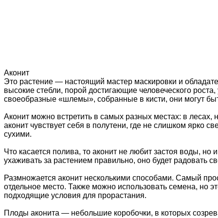
Аконит
Это растение — настоящий мастер маскировки и обладате
высокие стебли, порой достигающие человеческого роста
своеобразные «шлемы», собранные в кисти, они могут быт
Аконит можно встретить в самых разных местах: в лесах, н
аконит чувствует себя в полутени, где не слишком ярко св
сухими.
Что касается полива, то аконит не любит застоя воды, но
ухаживать за растением правильно, оно будет радовать св
Размножается аконит несколькими способами. Самый прост
отдельное место. Также можно использовать семена, но э
подходящие условия для прорастания.
Плоды аконита — небольшие коробочки, в которых созрев