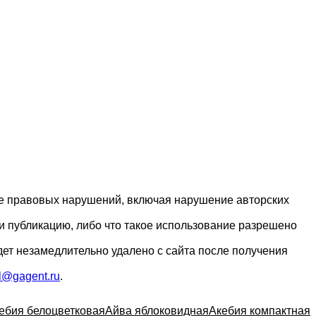
ие правовых нарушений, включая нарушение авторских
и публикацию, либо что такое использование разрешено
дет незамедлительно удалено с сайта после получения
l@gagent.ru
.
ебия белоцветковая
Айва яблоковидная
Акебия компактная