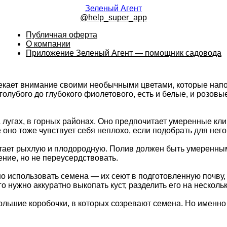
Зеленый Агент
@help_super_app
Публичная оферта
О компании
Приложение Зеленый Агент — помощник садовода
лекает внимание своими необычными цветами, которые нап
голубого до глубокого фиолетового, есть и белые, и розов
 лугах, в горных районах. Оно предпочитает умеренные клим
е оно тоже чувствует себя неплохо, если подобрать для нег
тает рыхлую и плодородную. Полив должен быть умеренным 
тение, но не переусердствовать.
о использовать семена — их сеют в подготовленную почву,
 нужно аккуратно выкопать куст, разделить его на нескольк
льшие коробочки, в которых созревают семена. Но именно 