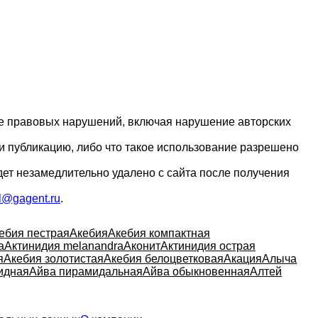
ие правовых нарушений, включая нарушение авторских
и публикацию, либо что такое использование разрешено
дет незамедлительно удалено с сайта после получения
l@gagent.ru
.
ебия пестрая
Акебия
Акебия компактная
а
Актинидия melanandra
Аконит
Актинидия острая
я
Акебия золотистая
Акебия белоцветковая
Акация
Алыча
идная
Айва пирамидальная
Айва обыкновенная
Алтей