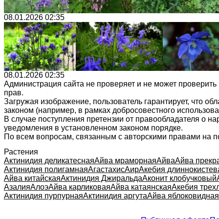
08.01.2026 02:35
08.01.2026 02:35
Администрация сайта не проверяет и не может проверить
прав.
Загружая изображение, пользователь гарантирует, что об
законом (например, в рамках добросовестного использован
В случае поступления претензии от правообладателя о н
уведомления в установленном законом порядке.
По всем вопросам, связанным с авторскими правами на п
Растения
Актинидия деликатесная
Айва мраморная
Айва
Айва прекр
Актинидия полигамная
Агастахис
Аир
Акебия длиннокистев
Айва китайская
Актинидия Джиральда
Аконит клобучковый
Азалия
Алоэ
Айва карликовая
Айва катаянская
Акебия трех
Актинидия пурпурная
Актинидия аргута
Айва яблоковидная