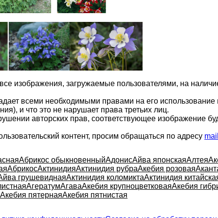
 все изображения, загружаемые пользователями, на налич
ладает всеми необходимыми правами на его использование 
ия), и что это не нарушает права третьих лиц.
арушении авторских прав, соответствующее изображение бу
ользовательский контент, просим обращаться по адресу
mai
асная
Абрикос обыкновенный
Адонис
Айва японская
Алтея
Ак
ая
Абрикос
Актинидия
Актинидия рубра
Акебия розовая
Акант
Айва грушевидная
Актинидия коломикта
Актинидия китайска
листная
Агератум
Агава
Акебия крупноцветковая
Акебия гибр
Акебия пятерная
Акебия пятнистая