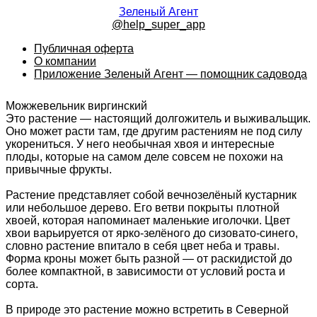
Зеленый Агент
@help_super_app
Публичная оферта
О компании
Приложение Зеленый Агент — помощник садовода
Можжевельник виргинский
Это растение — настоящий долгожитель и выживальщик.
Оно может расти там, где другим растениям не под силу
укорениться. У него необычная хвоя и интересные
плоды, которые на самом деле совсем не похожи на
привычные фрукты.
Растение представляет собой вечнозелёный кустарник
или небольшое дерево. Его ветви покрыты плотной
хвоей, которая напоминает маленькие иголочки. Цвет
хвои варьируется от ярко-зелёного до сизовато-синего,
словно растение впитало в себя цвет неба и травы.
Форма кроны может быть разной — от раскидистой до
более компактной, в зависимости от условий роста и
сорта.
В природе это растение можно встретить в Северной