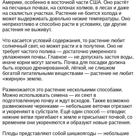
Америке, особенно в восточной части США. Оно растёт
на песчаных почвах, на склонах холмов, в лесах и даже
на скалистых участках. Растение не боится холода и
может выдерживать довольно низкие температуры. Оно
неприхотливо и способно расти в условиях, где другие
растения не выживут.
Что касается условий содержания, то растение любит
солнечный свет, но может расти и в полутени. Оно не
требует частого полива — достаточно умеренного
увлажнения почвы. Главное — не допускать застоя воды,
иначе корни могут загнить. Почва для посадки должна
быть хорошо дренированной, лёгкой, не слишком
богатой питательными веществами — растение не любит
«жирную» землю.
Размножается это растение несколькими способами.
Можно использовать семена — их сеют в
подготовленную почву и ждут всходов. Также возможно
размножение черенками — небольшие веточки отрезают
и укореняют в субстрате. Ещё один способ — отводки:
нижние ветви пригибают к земле и присыпают почвой, со
временем они укореняются и образуют новые растения.
Плоды представляют собой шишкоягоды — небольшие