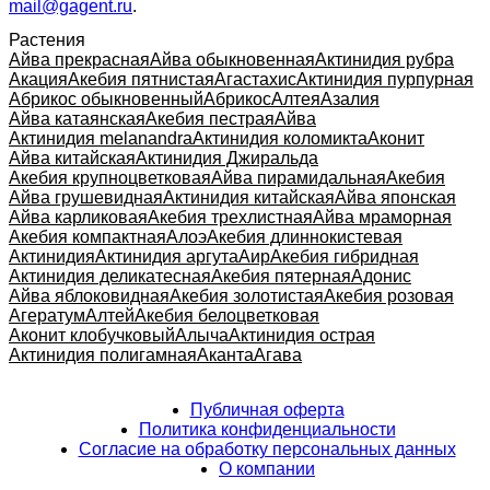
mail@gagent.ru
.
Растения
Айва прекрасная
Айва обыкновенная
Актинидия рубра
Акация
Акебия пятнистая
Агастахис
Актинидия пурпурная
Абрикос обыкновенный
Абрикос
Алтея
Азалия
Айва катаянская
Акебия пестрая
Айва
Актинидия melanandra
Актинидия коломикта
Аконит
Айва китайская
Актинидия Джиральда
Акебия крупноцветковая
Айва пирамидальная
Акебия
Айва грушевидная
Актинидия китайская
Айва японская
Айва карликовая
Акебия трехлистная
Айва мраморная
Акебия компактная
Алоэ
Акебия длиннокистевая
Актинидия
Актинидия аргута
Аир
Акебия гибридная
Актинидия деликатесная
Акебия пятерная
Адонис
Айва яблоковидная
Акебия золотистая
Акебия розовая
Агератум
Алтей
Акебия белоцветковая
Аконит клобучковый
Алыча
Актинидия острая
Актинидия полигамная
Аканта
Агава
Публичная оферта
Политика конфиденциальности
Согласие на обработку персональных данных
О компании