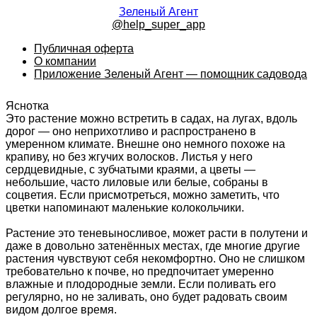
Зеленый Агент
@help_super_app
Публичная оферта
О компании
Приложение Зеленый Агент — помощник садовода
Яснотка
Это растение можно встретить в садах, на лугах, вдоль
дорог — оно неприхотливо и распространено в
умеренном климате. Внешне оно немного похоже на
крапиву, но без жгучих волосков. Листья у него
сердцевидные, с зубчатыми краями, а цветы —
небольшие, часто лиловые или белые, собраны в
соцветия. Если присмотреться, можно заметить, что
цветки напоминают маленькие колокольчики.
Растение это теневыносливое, может расти в полутени и
даже в довольно затенённых местах, где многие другие
растения чувствуют себя некомфортно. Оно не слишком
требовательно к почве, но предпочитает умеренно
влажные и плодородные земли. Если поливать его
регулярно, но не заливать, оно будет радовать своим
видом долгое время.