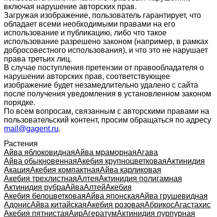
включая нарушение авторских прав.
Загружая изображение, пользователь гарантирует, что
обладает всеми необходимыми правами на его
использование и публикацию, либо что такое
использование разрешено законом (например, в рамках
добросовестного использования), и что это не нарушает
права третьих лиц.
В случае поступления претензии от правообладателя о
нарушении авторских прав, соответствующее
изображение будет незамедлительно удалено с сайта
после получения уведомления в установленном законом
порядке.
По всем вопросам, связанным с авторскими правами на
пользовательский контент, просим обращаться по адресу
mail@gagent.ru
.
Растения
Айва яблоковидная
Айва мраморная
Агава
Айва обыкновенная
Акебия крупноцветковая
Актинидия
Акация
Акебия компактная
Айва карликовая
Акебия трехлистная
Алтея
Актинидия полигамная
Актинидия рубра
Айва
Алтей
Акебия
Акебия белоцветковая
Айва японская
Айва грушевидная
Адонис
Айва китайская
Акебия розовая
Абрикос
Агастахис
Акебия пятнистая
Аир
Агератум
Актинидия пурпурная