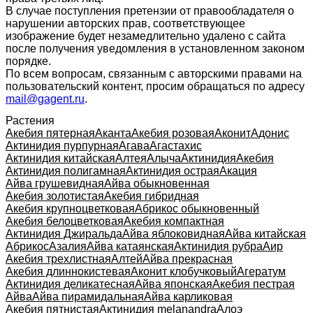
В случае поступления претензии от правообладателя о
нарушении авторских прав, соответствующее
изображение будет незамедлительно удалено с сайта
после получения уведомления в установленном законом
порядке.
По всем вопросам, связанным с авторскими правами на
пользовательский контент, просим обращаться по адресу
mail@gagent.ru
.
Растения
Акебия пятерная
Аканта
Акебия розовая
Аконит
Адонис
Актинидия пурпурная
Агава
Агастахис
Актинидия китайская
Алтея
Алыча
Актинидия
Акебия
Актинидия полигамная
Актинидия острая
Акация
Айва грушевидная
Айва обыкновенная
Акебия золотистая
Акебия гибридная
Акебия крупноцветковая
Абрикос обыкновенный
Акебия белоцветковая
Акебия компактная
Актинидия Джиральда
Айва яблоковидная
Айва китайская
Абрикос
Азалия
Айва катаянская
Актинидия рубра
Аир
Акебия трехлистная
Алтей
Айва прекрасная
Акебия длиннокистевая
Аконит клобучковый
Агератум
Актинидия деликатесная
Айва японская
Акебия пестрая
Айва
Айва пирамидальная
Айва карликовая
Акебия пятнистая
Актинидия melanandra
Алоэ