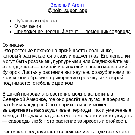
Зеленый Агент
@help_super_app
Публичная оферта
О компании
Приложение Зеленый Агент — помощник садовода
Эхинацея
Это растение похоже на яркий цветок-солнышко,
который распускается в саду и радует глаз. Его лепестки
могут быть розовыми, пурпурными или бледно-жёлтыми,
а сердцевина — тёмной и выпуклой, словно маленький
бугорок. Листья у растения вытянутые, с зазубринами по
краям, они образуют прикорневую розетку, из которой
поднимается стебель с цветком.
В дикой природе это растение можно встретить в
Северной Америке, где оно растёт на лугах, в прериях и
на обочинах дорог. Оно неприхотливо и может
выдерживать как засушливые периоды, так и умеренные
холода. В садах и на дачах его тоже часто можно увидеть
— садоводы любят это растение за яркость и стойкость.
Растение предпочитает солнечные места, где оно может