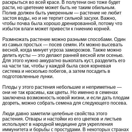
раскрыться во всей красе. В полутени оно тоже будет
расти, но цветение может быть не таким обильным.
Полив должен быть умеренным — растение не любит
застоя воды, но и не терпит сильной засухи. Важно,
чтобы почва была хорошо дренированной, потому что
избыток влаги может привести к гниению корней.
Размножать растение можно разными способами. Один
из самых простых — посев семян. Их можно высевать
весной, когда минует угроза заморозков. Также можно
делить кусты — это делают ранней весной или осенью.
Для этого нужно аккуратно выкопать куст, разделить его
на части так, чтобы у каждой была своя корневая
система и несколько побегов, а затем посадить в
подготовленные лунки.
Плоды у этого растения небольшие и неприметные —
они не так красивы, как цветы. Но именно в семенах
заключена возможность новой жизни, и если дать плодам
дозреть, можно собрать семена для следующего посева.
Люди давно заметили целебные свойства этого
растения. Отвары и настойки из его цветков и листьев
используют в народной медицине для укрепления
иммунитета и борьбы с простудами. В некоторых странах