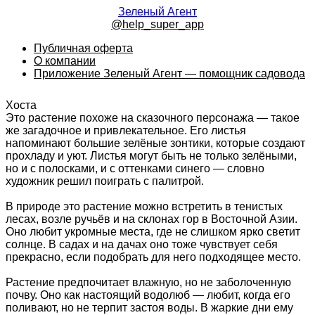
Зеленый Агент
@help_super_app
Публичная оферта
О компании
Приложение Зеленый Агент — помощник садовода
Хоста
Это растение похоже на сказочного персонажа — такое
же загадочное и привлекательное. Его листья
напоминают большие зелёные зонтики, которые создают
прохладу и уют. Листья могут быть не только зелёными,
но и с полосками, и с оттенками синего — словно
художник решил поиграть с палитрой.
В природе это растение можно встретить в тенистых
лесах, возле ручьёв и на склонах гор в Восточной Азии.
Оно любит укромные места, где не слишком ярко светит
солнце. В садах и на дачах оно тоже чувствует себя
прекрасно, если подобрать для него подходящее место.
Растение предпочитает влажную, но не заболоченную
почву. Оно как настоящий водолюб — любит, когда его
поливают, но не терпит застоя воды. В жаркие дни ему