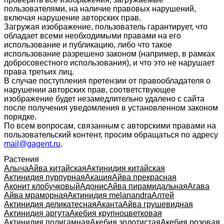
пользователями, на наличие правовых нарушений,
включая нарушение авторских прав.
Загружая изображение, пользователь гарантирует, что
обладает всеми необходимыми правами на его
использование и публикацию, либо что такое
использование разрешено законом (например, в рамках
добросовестного использования), и что это не нарушает
права третьих лиц.
В случае поступления претензии от правообладателя о
нарушении авторских прав, соответствующее
изображение будет незамедлительно удалено с сайта
после получения уведомления в установленном законом
порядке.
По всем вопросам, связанным с авторскими правами на
пользовательский контент, просим обращаться по адресу
mail@gagent.ru
.
Растения
Алыча
Айва китайская
Актинидия китайская
Актинидия пурпурная
Акация
Айва прекрасная
Аконит клобучковый
Адонис
Айва пирамидальная
Агава
Айва мраморная
Актинидия melanandra
Алтей
Актинидия деликатесная
Аканта
Айва грушевидная
Актинидия аргута
Акебия крупноцветковая
Актинидия полигамная
Акебия золотистая
Акебия розовая