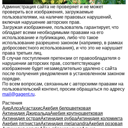
Администрация сайта не проверяет и не может
проверить все изображения, загружаемые
пользователями, на наличие правовых нарушений,
включая нарушение авторских прав.
Загружая изображение, пользователь гарантирует, что
обладает всеми необходимыми правами на его
использование и публикацию, либо что такое
использование разрешено законом (например, в рамках
добросовестного использования), и что это не нарушает
права третьих лиц.
В случае поступления претензии от правообладателя о
нарушении авторских прав, соответствующее
изображение будет незамедлительно удалено с сайта
после получения уведомления в установленном законом
порядке.
По всем вопросам, связанным с авторскими правами на
пользовательский контент, просим обращаться по адресу
mail@gagent.ru
.
Растения
Аир
Алоэ
Агастахис
Акебия белоцветковая
Актинидия Джиральда
Акебия крупноцветковая
Актинидия острая
Актинидия рубра
Актинидия коломикта
Акебия пятнистая
Актинидия melanandra
Акебия розовая