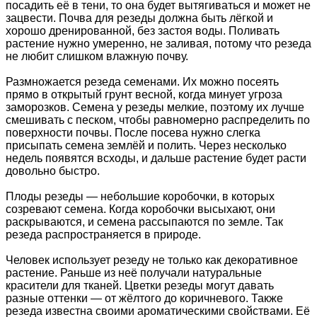
посадить её в тени, то она будет вытягиваться и может не
зацвести. Почва для резеды должна быть лёгкой и
хорошо дренированной, без застоя воды. Поливать
растение нужно умеренно, не заливая, потому что резеда
не любит слишком влажную почву.
Размножается резеда семенами. Их можно посеять
прямо в открытый грунт весной, когда минует угроза
заморозков. Семена у резеды мелкие, поэтому их лучше
смешивать с песком, чтобы равномерно распределить по
поверхности почвы. После посева нужно слегка
присыпать семена землёй и полить. Через несколько
недель появятся всходы, и дальше растение будет расти
довольно быстро.
Плоды резеды — небольшие коробочки, в которых
созревают семена. Когда коробочки высыхают, они
раскрываются, и семена рассыпаются по земле. Так
резеда распространяется в природе.
Человек использует резеду не только как декоративное
растение. Раньше из неё получали натуральные
красители для тканей. Цветки резеды могут давать
разные оттенки — от жёлтого до коричневого. Также
резеда известна своими ароматическими свойствами. Её