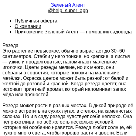
Зеленый Агент
@help_super_app
Публичная оферта
О компании
Приложение Зеленый Агент — помощник садовода
Резеда
Это растение невысокое, обычно вырастает до 30–60
сантиметров. Стебли у него тонкие, но крепкие, а листья
— узкие и продолговатые, напоминают маленькие
иголочки. Цветы резеды мелкие, но их много, они
собраны в соцветия, которые похожи на маленькие
метёлки. Окраска цветов может быть разной: от белой и
жёлтой до розовой и красной. Когда резеда цветёт, она
источает приятный аромат, который напоминает запах
мёда или пряностей.
Резеда может расти в разных местах. В дикой природе её
можно встретить на сухих лугах, в степях, на каменистых
склонах. Но и в саду резеда чувствует себя неплохо. Она
неприхотлива, но всё же есть несколько условий,
которые ей особенно нравятся. Резеда любит солнце, ей
нужно много света, чтобы хорошо расти и цвести. Если