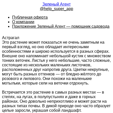
Зеленый Агент
@help_super_app
Публичная оферта
О компании
Приложение Зеленый Агент — помощник садовода
Астрагал
Это растение может показаться не очень заметным на
первый взгляд, но оно обладает интересными
особенностями и широко используется в разных сферах.
Внешне оно напоминает небольшой кустик с множеством
тонких веточек. Листья у него небольшие, часто сложные,
состоящие из нескольких маленьких листочков,
расположенных друг напротив друга. Цветки некрупные,
могут быть разных оттенков — от бледно-жёлтого до
розового и лилового. Они похожи на маленькие
мотыльки, которые сели на веточки отдохнуть.
Встречается это растение в самых разных местах — в
степях, на лугах, в полупустынях и даже в горных
районах. Оно довольно неприхотливо и может расти на
разных типах почвы. В дикой природе оно часто образует
целые заросли, украшая собой ландшафт.