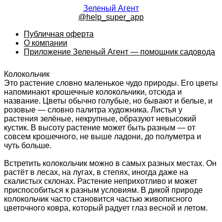
Зеленый Агент
@help_super_app
Публичная оферта
О компании
Приложение Зеленый Агент — помощник садовода
Колокольчик
Это растение словно маленькое чудо природы. Его цветы
напоминают крошечные колокольчики, отсюда и
название. Цветы обычно голубые, но бывают и белые, и
розовые — словно палитра художника. Листья у
растения зелёные, некрупные, образуют невысокий
кустик. В высоту растение может быть разным — от
совсем крошечного, не выше ладони, до полуметра и
чуть больше.
Встретить колокольчик можно в самых разных местах. Он
растёт в лесах, на лугах, в степях, иногда даже на
скалистых склонах. Растение неприхотливо и может
приспособиться к разным условиям. В дикой природе
колокольчик часто становится частью живописного
цветочного ковра, который радует глаз весной и летом.