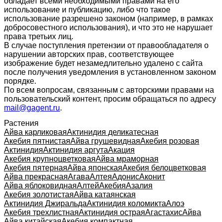
обладает всеми необходимыми правами на его
использование и публикацию, либо что такое
использование разрешено законом (например, в рамках
добросовестного использования), и что это не нарушает
права третьих лиц.
В случае поступления претензии от правообладателя о
нарушении авторских прав, соответствующее
изображение будет незамедлительно удалено с сайта
после получения уведомления в установленном законом
порядке.
По всем вопросам, связанным с авторскими правами на
пользовательский контент, просим обращаться по адресу
mail@gagent.ru
.
Растения
Айва карликовая
Актинидия деликатесная
Акебия пятнистая
Айва грушевидная
Акебия розовая
Актинидия
Актинидия аргута
Акация
Акебия крупноцветковая
Айва мраморная
Акебия пятерная
Айва японская
Акебия белоцветковая
Айва прекрасная
Агава
Алтея
Адонис
Аконит
Айва яблоковидная
Алтей
Акебия
Азалия
Акебия золотистая
Айва катаянская
Актинидия Джиральда
Актинидия коломикта
Алоэ
Акебия трехлистная
Актинидия острая
Агастахис
Айва
Айва китайская
Акебия компактная