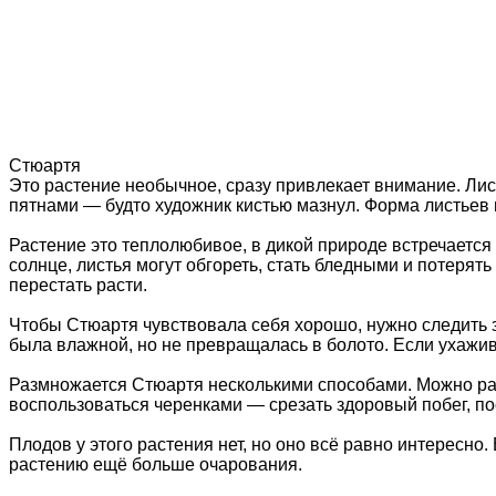
Стюартя
Это растение необычное, сразу привлекает внимание. Лис
пятнами — будто художник кистью мазнул. Форма листьев
Растение это теплолюбивое, в дикой природе встречается 
солнце, листья могут обгореть, стать бледными и потерять
перестать расти.
Чтобы Стюартя чувствовала себя хорошо, нужно следить за
была влажной, но не превращалась в болото. Если ухажива
Размножается Стюартя несколькими способами. Можно разд
воспользоваться черенками — срезать здоровый побег, пос
Плодов у этого растения нет, но оно всё равно интересн
растению ещё больше очарования.