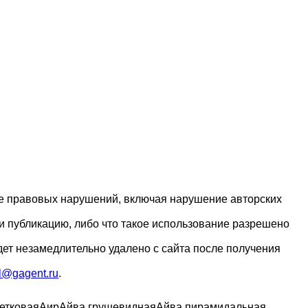
ие правовых нарушений, включая нарушение авторских
и публикацию, либо что такое использование разрешено
дет незамедлительно удалено с сайта после получения
l@gagent.ru
.
етковая
Аир
Айва грушевидная
Айва пирамидальная