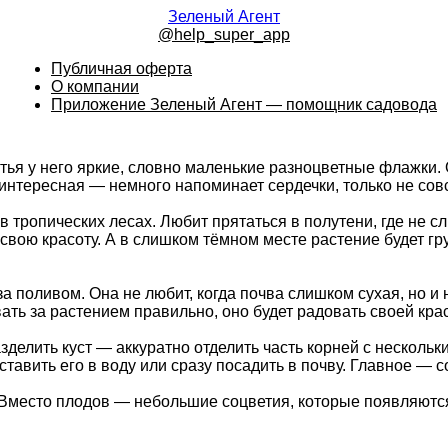
Зеленый Агент
@help_super_app
Публичная оферта
О компании
Приложение Зеленый Агент — помощник садовода
тья у него яркие, словно маленькие разноцветные флажки. 
 интересная — немного напоминает сердечки, только не со
в тропических лесах. Любит прятаться в полутени, где не с
 свою красоту. А в слишком тёмном месте растение будет гр
 поливом. Она не любит, когда почва слишком сухая, но и 
ть за растением правильно, оно будет радовать своей крас
елить куст — аккуратно отделить часть корней с нескольк
тавить его в воду или сразу посадить в почву. Главное — 
о. Вместо плодов — небольшие соцветия, которые появляютс