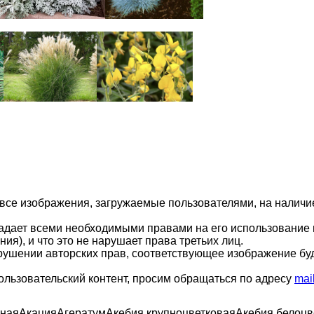
 все изображения, загружаемые пользователями, на налич
ладает всеми необходимыми правами на его использование 
ия), и что это не нарушает права третьих лиц.
арушении авторских прав, соответствующее изображение бу
ользовательский контент, просим обращаться по адресу
mai
мная
Акация
Агератум
Акебия крупноцветковая
Акебия белоцв