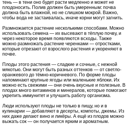
тень — в тени оно будет расти медленно и может не
плодоносить. Полив должен быть умеренным: почва
должна быть влажной, но не слишком мокрой. Важно,
чтобы вода не застаивалась, иначе корни могут загнить.
Размножается растение несколькими способами. Можно
использовать семена — их высевают в тёплую почву, и
через некоторое время появляются всходы. Также
можно размножать растение черенками — отростками,
которые отрезают от взрослого растения и укореняют в
почве.
Плоды этого растения — сладкие и сочные, с нежной
мякотью. Они могут быть разных оттенков — от светло-
оранжевого до тёмно-коричневого. По форме плоды
напоминают крупные ягоды или маленькие яблоки. Их
можно есть свежими — они очень вкусные и полезные. В
плодах много витаминов и минералов, которые помогают
укрепить иммунитет и улучшить работу организма.
Люди используют плоды не только в пищу, но и в
кулинарии — добавляют в десерты, компоты, джемы. Из
них даже делают вино и ликёры. А ещё из плодов можно
выжать сок — он получается ярким и ароматным.