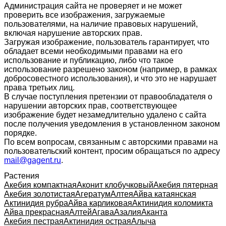
Администрация сайта не проверяет и не может
проверить все изображения, загружаемые
пользователями, на наличие правовых нарушений,
включая нарушение авторских прав.
Загружая изображение, пользователь гарантирует, что
обладает всеми необходимыми правами на его
использование и публикацию, либо что такое
использование разрешено законом (например, в рамках
добросовестного использования), и что это не нарушает
права третьих лиц.
В случае поступления претензии от правообладателя о
нарушении авторских прав, соответствующее
изображение будет незамедлительно удалено с сайта
после получения уведомления в установленном законом
порядке.
По всем вопросам, связанным с авторскими правами на
пользовательский контент, просим обращаться по адресу
mail@gagent.ru
.
Растения
Акебия компактная
Аконит клобучковый
Акебия пятерная
Акебия золотистая
Агератум
Алтея
Айва катаянская
Актинидия рубра
Айва карликовая
Актинидия коломикта
Айва прекрасная
Алтей
Агава
Азалия
Аканта
Акебия пестрая
Актинидия острая
Алыча