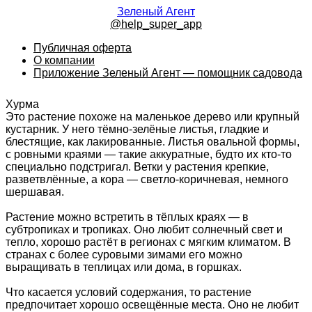
Зеленый Агент
@help_super_app
Публичная оферта
О компании
Приложение Зеленый Агент — помощник садовода
Хурма
Это растение похоже на маленькое дерево или крупный
кустарник. У него тёмно-зелёные листья, гладкие и
блестящие, как лакированные. Листья овальной формы,
с ровными краями — такие аккуратные, будто их кто-то
специально подстригал. Ветки у растения крепкие,
разветвлённые, а кора — светло-коричневая, немного
шершавая.
Растение можно встретить в тёплых краях — в
субтропиках и тропиках. Оно любит солнечный свет и
тепло, хорошо растёт в регионах с мягким климатом. В
странах с более суровыми зимами его можно
выращивать в теплицах или дома, в горшках.
Что касается условий содержания, то растение
предпочитает хорошо освещённые места. Оно не любит