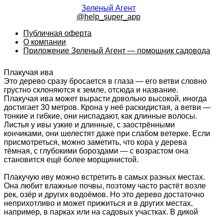
Зеленый Агент
@help_super_app
Публичная оферта
О компании
Приложение Зеленый Агент — помощник садовода
Плакучая ива
Это дерево сразу бросается в глаза — его ветви словно
грустно склоняются к земле, отсюда и название.
Плакучая ива может вырасти довольно высокой, иногда
достигает 30 метров. Крона у неё раскидистая, а ветви —
тонкие и гибкие, они ниспадают, как длинные волосы.
Листья у ивы узкие и длинные, с заострёнными
кончиками, они шелестят даже при слабом ветерке. Если
присмотреться, можно заметить, что кора у дерева
тёмная, с глубокими бороздами — с возрастом она
становится ещё более морщинистой.
Плакучую иву можно встретить в самых разных местах.
Она любит влажные почвы, поэтому часто растёт возле
рек, озёр и других водоёмов. Но это дерево достаточно
неприхотливо и может прижиться и в других местах,
например, в парках или на садовых участках. В дикой