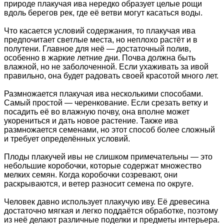
природе плакучая ива нередко образует целые рощи
вдоль берегов рек, где её ветви могут касаться воды.
Что касается условий содержания, то плакучая ива
предпочитает светлые места, но неплохо растёт и в
полутени. Главное для неё — достаточный полив,
особенно в жаркие летние дни. Почва должна быть
влажной, но не заболоченной. Если ухаживать за ивой
правильно, она будет радовать своей красотой много лет.
Размножается плакучая ива несколькими способами.
Самый простой — черенкование. Если срезать ветку и
посадить её во влажную почву, она вполне может
укорениться и дать новое растение. Также ива
размножается семенами, но этот способ более сложный
и требует определённых условий.
Плоды плакучей ивы не слишком примечательны — это
небольшие коробочки, которые содержат множество
мелких семян. Когда коробочки созревают, они
раскрываются, и ветер разносит семена по округе.
Человек давно использует плакучую иву. Её древесина
достаточно мягкая и легко поддаётся обработке, поэтому
из неё делают различные поделки и предметы интерьера.