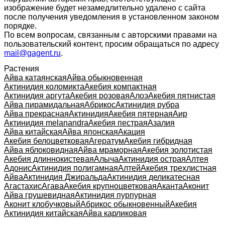
изображение будет незамедлительно удалено с сайта
после получения уведомления в установленном законом
порядке.
По всем вопросам, связанным с авторскими правами на
пользовательский контент, просим обращаться по адресу
mail@gagent.ru
.
Растения
Айва катаянская
Айва обыкновенная
Актинидия коломикта
Акебия компактная
Актинидия аргута
Акебия розовая
Алоэ
Акебия пятнистая
Айва пирамидальная
Абрикос
Актинидия рубра
Айва прекрасная
Актинидия
Акебия пятерная
Аир
Актинидия melanandra
Акебия пестрая
Азалия
Айва китайская
Айва японская
Акация
Акебия белоцветковая
Агератум
Акебия гибридная
Айва яблоковидная
Айва мраморная
Акебия золотистая
Акебия длиннокистевая
Алыча
Актинидия острая
Алтея
Адонис
Актинидия полигамная
Алтей
Акебия трехлистная
Айва
Актинидия Джиральда
Актинидия деликатесная
Агастахис
Агава
Акебия крупноцветковая
Аканта
Аконит
Айва грушевидная
Актинидия пурпурная
Аконит клобучковый
Абрикос обыкновенный
Акебия
Актинидия китайская
Айва карликовая