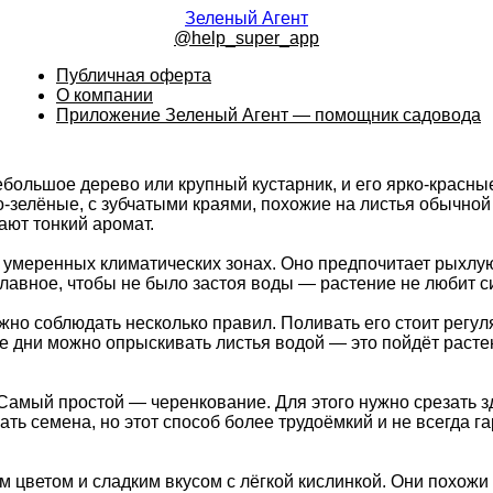
Зеленый Агент
@help_super_app
Публичная оферта
О компании
Приложение Зеленый Агент — помощник садовода
ебольшое дерево или крупный кустарник, и его ярко-красны
-зелёные, с зубчатыми краями, похожие на листья обычной
ют тонкий аромат.
и умеренных климатических зонах. Оно предпочитает рыхлу
. Главное, чтобы не было застоя воды — растение не любит 
но соблюдать несколько правил. Поливать его стоит регул
е дни можно опрыскивать листья водой — это пойдёт растен
Самый простой — черенкование. Для этого нужно срезать з
ть семена, но этот способ более трудоёмкий и не всегда г
м цветом и сладким вкусом с лёгкой кислинкой. Они похож