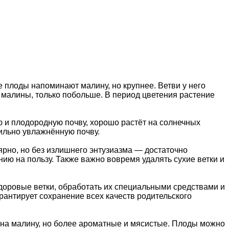
е плоды напоминают малину, но крупнее. Ветви у него
 малины, только побольше. В период цветения растение
ю и плодородную почву, хорошо растёт на солнечных
сильно увлажнённую почву.
ярно, но без излишнего энтузиазма — достаточно
ию на пользу. Также важно вовремя удалять сухие ветки и
доровые ветки, обработать их специальными средствами и
арантирует сохранение всех качеств родительского
и на малину, но более ароматные и мясистые. Плоды можно