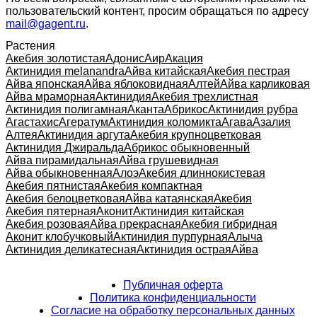
пользовательский контент, просим обращаться по адресу
mail@gagent.ru
.
Растения
Акебия золотистая
Адонис
Аир
Акация
Актинидия melanandra
Айва китайская
Акебия пестрая
Айва японская
Айва яблоковидная
Алтей
Айва карликовая
Айва мраморная
Актинидия
Акебия трехлистная
Актинидия полигамная
Аканта
Абрикос
Актинидия рубра
Агастахис
Агератум
Актинидия коломикта
Агава
Азалия
Алтея
Актинидия аргута
Акебия крупноцветковая
Актинидия Джиральда
Абрикос обыкновенный
Айва пирамидальная
Айва грушевидная
Айва обыкновенная
Алоэ
Акебия длиннокистевая
Акебия пятнистая
Акебия компактная
Акебия белоцветковая
Айва катаянская
Акебия
Акебия пятерная
Аконит
Актинидия китайская
Акебия розовая
Айва прекрасная
Акебия гибридная
Аконит клобучковый
Актинидия пурпурная
Алыча
Актинидия деликатесная
Актинидия острая
Айва
Публичная оферта
Политика конфиденциальности
Согласие на обработку персональных данных