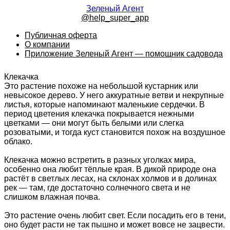
Зеленый Агент
@help_super_app
Публичная оферта
О компании
Приложение Зеленый Агент — помощник садовода
Клекачка
Это растение похоже на небольшой кустарник или
невысокое дерево. У него аккуратные ветви и некрупные
листья, которые напоминают маленькие сердечки. В
период цветения клекачка покрывается нежными
цветками — они могут быть белыми или слегка
розоватыми, и тогда куст становится похож на воздушное
облако.
Клекачка можно встретить в разных уголках мира,
особенно она любит тёплые края. В дикой природе она
растёт в светлых лесах, на склонах холмов и в долинах
рек — там, где достаточно солнечного света и не
слишком влажная почва.
Это растение очень любит свет. Если посадить его в тени,
оно будет расти не так пышно и может вовсе не зацвести.