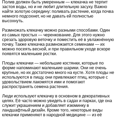
Полив должен быть умеренным — клекачка не терпит
застоя воды, но и не любит длительную засуху. Важно
найти золотую середину: поливать растение, когда почва
немного подсохнет, но не давать ей полностью
высохнуть.
Размножать клекачку можно разными способами. Один
из самых простых — черенкование. Для этого нужно
срезать здоровую веточку и поместить её в увлажнённую
почву. Также клекачка размножается семенами — их
можно посеять весной, и при правильном уходе вскоре
появятся маленькие ростки.
Плоды клекачки — небольшие костянки, которые по
форме напоминают маленькие шарики. Они не очень
крупные, но их достаточно много на кусте. Хотя плоды не
используются в пищу, они привлекают птиц, которые с
удовольствием лакомятся ими и помогают
распространять семена растения.
Люди используют клекачку в основном в декоративных
целях. Её часто можно увидеть в садах и парках, где она
служит украшением и добавляет изюминку в
ландшафтный дизайн. Кроме того, некоторые виды
клекачки применяют в народной медицине — из её