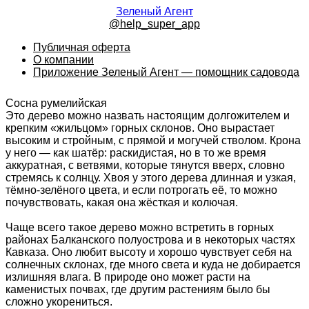
Зеленый Агент
@help_super_app
Публичная оферта
О компании
Приложение Зеленый Агент — помощник садовода
Сосна румелийская
Это дерево можно назвать настоящим долгожителем и
крепким «жильцом» горных склонов. Оно вырастает
высоким и стройным, с прямой и могучей стволом. Крона
у него — как шатёр: раскидистая, но в то же время
аккуратная, с ветвями, которые тянутся вверх, словно
стремясь к солнцу. Хвоя у этого дерева длинная и узкая,
тёмно-зелёного цвета, и если потрогать её, то можно
почувствовать, какая она жёсткая и колючая.
Чаще всего такое дерево можно встретить в горных
районах Балканского полуострова и в некоторых частях
Кавказа. Оно любит высоту и хорошо чувствует себя на
солнечных склонах, где много света и куда не добирается
излишняя влага. В природе оно может расти на
каменистых почвах, где другим растениям было бы
сложно укорениться.