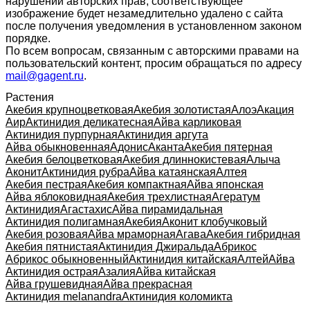
нарушении авторских прав, соответствующее
изображение будет незамедлительно удалено с сайта
после получения уведомления в установленном законом
порядке.
По всем вопросам, связанным с авторскими правами на
пользовательский контент, просим обращаться по адресу
mail@gagent.ru
.
Растения
Акебия крупноцветковая
Акебия золотистая
Алоэ
Акация
Аир
Актинидия деликатесная
Айва карликовая
Актинидия пурпурная
Актинидия аргута
Айва обыкновенная
Адонис
Аканта
Акебия пятерная
Акебия белоцветковая
Акебия длиннокистевая
Алыча
Аконит
Актинидия рубра
Айва катаянская
Алтея
Акебия пестрая
Акебия компактная
Айва японская
Айва яблоковидная
Акебия трехлистная
Агератум
Актинидия
Агастахис
Айва пирамидальная
Актинидия полигамная
Акебия
Аконит клобучковый
Акебия розовая
Айва мраморная
Агава
Акебия гибридная
Акебия пятнистая
Актинидия Джиральда
Абрикос
Абрикос обыкновенный
Актинидия китайская
Алтей
Айва
Актинидия острая
Азалия
Айва китайская
Айва грушевидная
Айва прекрасная
Актинидия melanandra
Актинидия коломикта