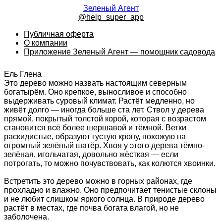
Зеленый Агент
@help_super_app
Публичная оферта
О компании
Приложение Зеленый Агент — помощник садовода
Ель Глена
Это дерево можно назвать настоящим северным
богатырём. Оно крепкое, выносливое и способно
выдерживать суровый климат. Растёт медленно, но
живёт долго — иногда больше ста лет. Ствол у дерева
прямой, покрытый толстой корой, которая с возрастом
становится всё более шершавой и тёмной. Ветки
раскидистые, образуют густую крону, похожую на
огромный зелёный шатёр. Хвоя у этого дерева тёмно-
зелёная, игольчатая, довольно жёсткая — если
потрогать, то можно почувствовать, как колются хвоинки.
Встретить это дерево можно в горных районах, где
прохладно и влажно. Оно предпочитает тенистые склоны
и не любит слишком яркого солнца. В природе дерево
растёт в местах, где почва богата влагой, но не
заболочена.