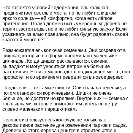
Что касается условий содержания, ель колючая
предпочитает светлые места, но не любит слишком
яркого солнца — ей комфортно, когда есть лёгкое
притенение. Полив должен быть умеренным: дерево не
терпит застоя воды, но и не любит сильную засуху. Если
ухаживать за елью правильно, она будет радовать своей
красотой много лет.
Размножается ель колючая семенами. Они созревают в
шишках, которые по форме напоминают маленькие
цилиндры. Когда шишки раскрываются, семена
выпадают и могут уноситься ветром на большие
расстояния. Если семя попадёт в подходящее место, оно
прорастёт и со временем превратится в новое дерево.
Плоды ели — те самые шишки. Они сначала зелёные, а
потом становятся коричневыми. Шишки не очень
большие, но достаточно крепкие. Внутри них — семена с
крылышками, которые помогают им лететь по ветру,
словно маленьким парашютикам.
Человек использует ель колючую не только как
декоративное растение для озеленения парков и садов.
Древесина этого дерева ценится в строительстве и