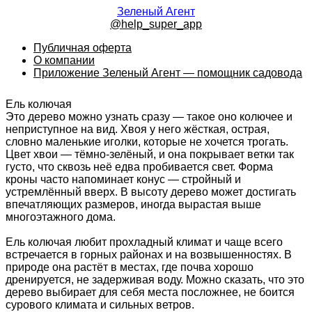
Зеленый Агент
@help_super_app
Публичная оферта
О компании
Приложение Зеленый Агент — помощник садовода
Ель колючая
Это дерево можно узнать сразу — такое оно колючее и
неприступное на вид. Хвоя у него жёсткая, острая,
словно маленькие иголки, которые не хочется трогать.
Цвет хвои — тёмно-зелёный, и она покрывает ветки так
густо, что сквозь неё едва пробивается свет. Форма
кроны часто напоминает конус — стройный и
устремлённый вверх. В высоту дерево может достигать
впечатляющих размеров, иногда вырастая выше
многоэтажного дома.
Ель колючая любит прохладный климат и чаще всего
встречается в горных районах и на возвышенностях. В
природе она растёт в местах, где почва хорошо
дренируется, не задерживая воду. Можно сказать, что это
дерево выбирает для себя места посложнее, не боится
сурового климата и сильных ветров.