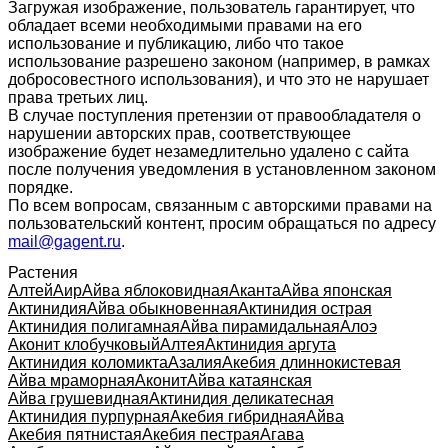
Загружая изображение, пользователь гарантирует, что
обладает всеми необходимыми правами на его
использование и публикацию, либо что такое
использование разрешено законом (например, в рамках
добросовестного использования), и что это не нарушает
права третьих лиц.
В случае поступления претензии от правообладателя о
нарушении авторских прав, соответствующее
изображение будет незамедлительно удалено с сайта
после получения уведомления в установленном законом
порядке.
По всем вопросам, связанным с авторскими правами на
пользовательский контент, просим обращаться по адресу
mail@gagent.ru
.
Растения
Алтей
Аир
Айва яблоковидная
Аканта
Айва японская
Актинидия
Айва обыкновенная
Актинидия острая
Актинидия полигамная
Айва пирамидальная
Алоэ
Аконит клобучковый
Алтея
Актинидия аргута
Актинидия коломикта
Азалия
Акебия длиннокистевая
Айва мраморная
Аконит
Айва катаянская
Айва грушевидная
Актинидия деликатесная
Актинидия пурпурная
Акебия гибридная
Айва
Акебия пятнистая
Акебия пестрая
Агава