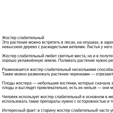
Жостер слабительный
Это растение можно встретить в лесах, на опушках, в за
невысокое дерево с раскидистыми ветвями. Листья у него
Жостер слабительный любит светлые места, но и в полутен
хорошо увлажнённую землю. Поливать растение нужно рег
Размножается жостер слабительный несколькими способам
Также можно размножать растение черенками — отрезают ч
Плоды жостера — небольшие костянки, которые сначала з
плоды и выглядят привлекательно, есть их нельзя — они м
Человек использует жостер слабительный в основном в ме
использовать такие препараты нужно с осторожностью и т
Интересный факт: в старину жостер слабительный часто у