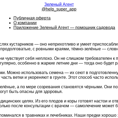
Зеленый Агент
@help_super_app
Публичная оферта
О компании
Приложение Зеленый Агент — помощник садовода
рослях кустарников — оно неприхотливо и умеет приспосабл
 продолговатые, с ровными краями, тёмно-зелёные — словн
и чувствует себя неплохо. Он не слишком требователен к п
улярно, особенно в жаркие летние дни — тогда оно будет 
и. Можно использовать семена — их сеют в подготовленную
асть ветки и укореняют в грунте. Этот способ часто испол
елёные, а по мере созревания становятся чёрными. Они по
огут быть опасны для здоровья.
дицинских целях. Из его плодов и коры готовят настои и о
олько после консультации с врачом — самолечение может б
поминался в травниках и лечебниках. Наши предки хорошо 