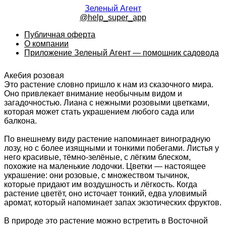
Зеленый Агент
@help_super_app
Публичная оферта
О компании
Приложение Зеленый Агент — помощник садовода
Акебия розовая
Это растение словно пришло к нам из сказочного мира.
Оно привлекает внимание необычным видом и
загадочностью. Лиана с нежными розовыми цветками,
которая может стать украшением любого сада или
балкона.
По внешнему виду растение напоминает виноградную
лозу, но с более изящными и тонкими побегами. Листья у
него красивые, тёмно-зелёные, с лёгким блеском,
похожие на маленькие лодочки. Цветки — настоящее
украшение: они розовые, с множеством тычинок,
которые придают им воздушность и лёгкость. Когда
растение цветёт, оно источает тонкий, едва уловимый
аромат, который напоминает запах экзотических фруктов.
В природе это растение можно встретить в Восточной