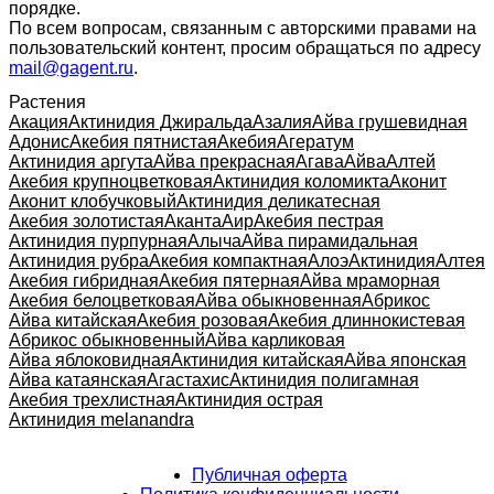
порядке.
По всем вопросам, связанным с авторскими правами на
пользовательский контент, просим обращаться по адресу
mail@gagent.ru
.
Растения
Акация
Актинидия Джиральда
Азалия
Айва грушевидная
Адонис
Акебия пятнистая
Акебия
Агератум
Актинидия аргута
Айва прекрасная
Агава
Айва
Алтей
Акебия крупноцветковая
Актинидия коломикта
Аконит
Аконит клобучковый
Актинидия деликатесная
Акебия золотистая
Аканта
Аир
Акебия пестрая
Актинидия пурпурная
Алыча
Айва пирамидальная
Актинидия рубра
Акебия компактная
Алоэ
Актинидия
Алтея
Акебия гибридная
Акебия пятерная
Айва мраморная
Акебия белоцветковая
Айва обыкновенная
Абрикос
Айва китайская
Акебия розовая
Акебия длиннокистевая
Абрикос обыкновенный
Айва карликовая
Айва яблоковидная
Актинидия китайская
Айва японская
Айва катаянская
Агастахис
Актинидия полигамная
Акебия трехлистная
Актинидия острая
Актинидия melanandra
Публичная оферта