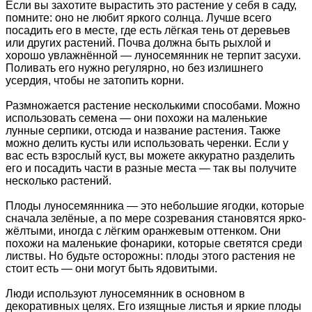
Если вы захотите вырастить это растение у себя в саду,
помните: оно не любит яркого солнца. Лучше всего
посадить его в месте, где есть лёгкая тень от деревьев
или других растений. Почва должна быть рыхлой и
хорошо увлажнённой — луносемянник не терпит засухи.
Поливать его нужно регулярно, но без излишнего
усердия, чтобы не затопить корни.
Размножается растение несколькими способами. Можно
использовать семена — они похожи на маленькие
лунные серпики, отсюда и название растения. Также
можно делить кусты или использовать черенки. Если у
вас есть взрослый куст, вы можете аккуратно разделить
его и посадить части в разные места — так вы получите
несколько растений.
Плоды луносемянника — это небольшие ягодки, которые
сначала зелёные, а по мере созревания становятся ярко-
жёлтыми, иногда с лёгким оранжевым оттенком. Они
похожи на маленькие фонарики, которые светятся среди
листвы. Но будьте осторожны: плоды этого растения не
стоит есть — они могут быть ядовитыми.
Люди используют луносемянник в основном в
декоративных целях. Его изящные листья и яркие плоды