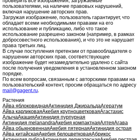
проверить все изображения, загружаемые
пользователями, на наличие правовых нарушений,
включая нарушение авторских прав.
Загружая изображение, пользователь гарантирует, что
обладает всеми необходимыми правами на его
использование и публикацию, либо что такое
использование разрешено законом (например, в рамках
добросовестного использования), и что это не нарушает
права третьих лиц.
В случае поступления претензии от правообладателя о
нарушении авторских прав, соответствующее
изображение будет незамедлительно удалено с сайта
после получения уведомления в установленном законом
порядке.
По всем вопросам, связанным с авторскими правами на
пользовательский контент, просим обращаться по адресу
mail@gagent.ru
.
Растения
Айва яблоковидная
Актинидия Джиральда
Агератум
Айва карликовая
Акебия крупноцветковая
Агастахис
Алыча
Акация
Актинидия пурпурная
Актинидия melanandra
Акебия компактная
Алтея
Агава
Айва обыкновенная
Акебия пятерная
Актинидия острая
Айва китайская
Акебия белоцветковая
Абрикос
Актинидия рубра
Актинидия деликатесная
Акебия пестрая