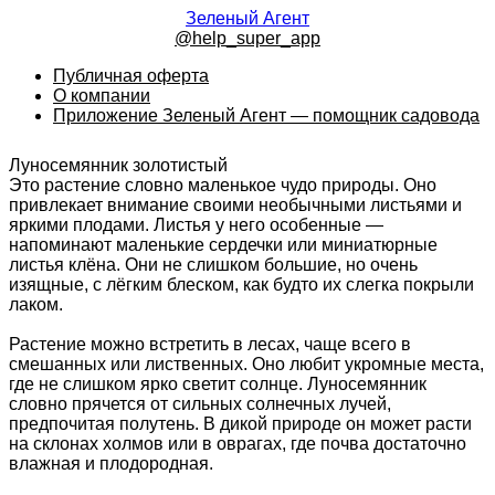
Зеленый Агент
@help_super_app
Публичная оферта
О компании
Приложение Зеленый Агент — помощник садовода
Луносемянник золотистый
Это растение словно маленькое чудо природы. Оно
привлекает внимание своими необычными листьями и
яркими плодами. Листья у него особенные —
напоминают маленькие сердечки или миниатюрные
листья клёна. Они не слишком большие, но очень
изящные, с лёгким блеском, как будто их слегка покрыли
лаком.
Растение можно встретить в лесах, чаще всего в
смешанных или лиственных. Оно любит укромные места,
где не слишком ярко светит солнце. Луносемянник
словно прячется от сильных солнечных лучей,
предпочитая полутень. В дикой природе он может расти
на склонах холмов или в оврагах, где почва достаточно
влажная и плодородная.