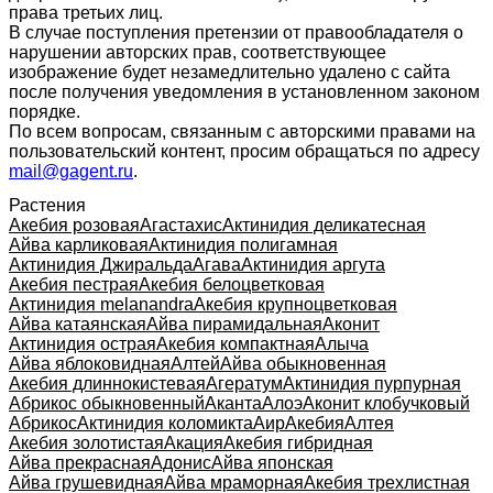
права третьих лиц.
В случае поступления претензии от правообладателя о
нарушении авторских прав, соответствующее
изображение будет незамедлительно удалено с сайта
после получения уведомления в установленном законом
порядке.
По всем вопросам, связанным с авторскими правами на
пользовательский контент, просим обращаться по адресу
mail@gagent.ru
.
Растения
Акебия розовая
Агастахис
Актинидия деликатесная
Айва карликовая
Актинидия полигамная
Актинидия Джиральда
Агава
Актинидия аргута
Акебия пестрая
Акебия белоцветковая
Актинидия melanandra
Акебия крупноцветковая
Айва катаянская
Айва пирамидальная
Аконит
Актинидия острая
Акебия компактная
Алыча
Айва яблоковидная
Алтей
Айва обыкновенная
Акебия длиннокистевая
Агератум
Актинидия пурпурная
Абрикос обыкновенный
Аканта
Алоэ
Аконит клобучковый
Абрикос
Актинидия коломикта
Аир
Акебия
Алтея
Акебия золотистая
Акация
Акебия гибридная
Айва прекрасная
Адонис
Айва японская
Айва грушевидная
Айва мраморная
Акебия трехлистная