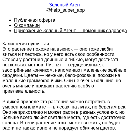
Зеленый Агент
@help_super_app
Публичная оферта
О компании
Приложение Зеленый Агент — помощник садовода
Калистегия пушистая
Это растение похоже на вьюнок — оно тоже любит
виться и плестись, но у него есть свои особенности.
Стебли у растения длинные и гибкие, могут достигать
нескольких метров. Листья — сердцевидные, с
заострённым кончиком, напоминают маленькие зелёные
сердечки. Цветы — нежные, бело-розовые, похожи на
маленькие граммофончики. Они не очень большие, но
очень милые и придают растению особую
привлекательность.
В дикой природе это растение можно встретить в
умеренном климате — в лесах, на лугах, по берегам рек.
Оно неприхотливо и может расти в разных условиях, но
больше всего любит светлые места, где есть достаточно
солнца. В тени растение тоже может выжить, но будет
расти не так активно и не порадует обилием цветов.