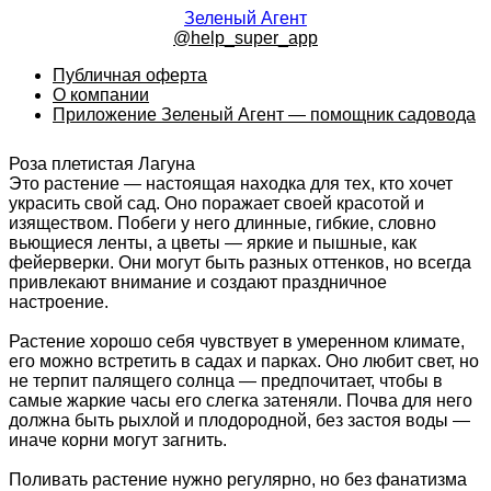
Зеленый Агент
@help_super_app
Публичная оферта
О компании
Приложение Зеленый Агент — помощник садовода
Роза плетистая Лагуна
Это растение — настоящая находка для тех, кто хочет
украсить свой сад. Оно поражает своей красотой и
изяществом. Побеги у него длинные, гибкие, словно
вьющиеся ленты, а цветы — яркие и пышные, как
фейерверки. Они могут быть разных оттенков, но всегда
привлекают внимание и создают праздничное
настроение.
Растение хорошо себя чувствует в умеренном климате,
его можно встретить в садах и парках. Оно любит свет, но
не терпит палящего солнца — предпочитает, чтобы в
самые жаркие часы его слегка затеняли. Почва для него
должна быть рыхлой и плодородной, без застоя воды —
иначе корни могут загнить.
Поливать растение нужно регулярно, но без фанатизма