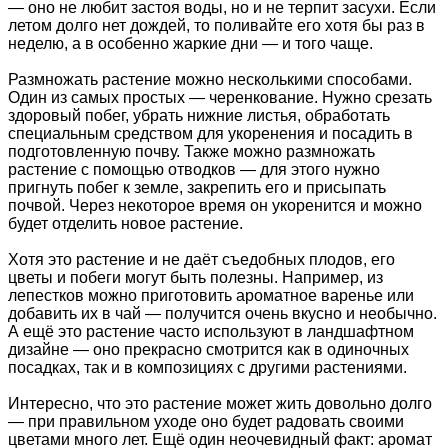
— оно не любит застоя воды, но и не терпит засухи. Если
летом долго нет дождей, то поливайте его хотя бы раз в
неделю, а в особенно жаркие дни — и того чаще.
Размножать растение можно несколькими способами.
Один из самых простых — черенкование. Нужно срезать
здоровый побег, убрать нижние листья, обработать
специальным средством для укоренения и посадить в
подготовленную почву. Также можно размножать
растение с помощью отводков — для этого нужно
пригнуть побег к земле, закрепить его и присыпать
почвой. Через некоторое время он укоренится и можно
будет отделить новое растение.
Хотя это растение и не даёт съедобных плодов, его
цветы и побеги могут быть полезны. Например, из
лепестков можно приготовить ароматное варенье или
добавить их в чай — получится очень вкусно и необычно.
А ещё это растение часто используют в ландшафтном
дизайне — оно прекрасно смотрится как в одиночных
посадках, так и в композициях с другими растениями.
Интересно, что это растение может жить довольно долго
— при правильном уходе оно будет радовать своими
цветами много лет. Ещё один неочевидный факт: аромат