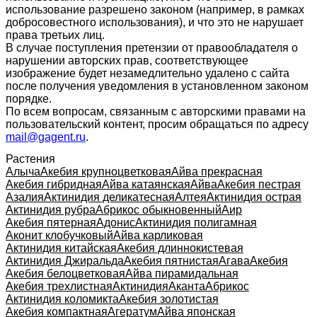
использование разрешено законом (например, в рамках
добросовестного использования), и что это не нарушает
права третьих лиц.
В случае поступления претензии от правообладателя о
нарушении авторских прав, соответствующее
изображение будет незамедлительно удалено с сайта
после получения уведомления в установленном законом
порядке.
По всем вопросам, связанным с авторскими правами на
пользовательский контент, просим обращаться по адресу
mail@gagent.ru
.
Растения
Алыча
Акебия крупноцветковая
Айва прекрасная
Акебия гибридная
Айва катаянская
Айва
Акебия пестрая
Азалия
Актинидия деликатесная
Алтея
Актинидия острая
Актинидия рубра
Абрикос обыкновенный
Аир
Акебия пятерная
Адонис
Актинидия полигамная
Аконит клобучковый
Айва карликовая
Актинидия китайская
Акебия длиннокистевая
Актинидия Джиральда
Акебия пятнистая
Агава
Акебия
Акебия белоцветковая
Айва пирамидальная
Акебия трехлистная
Актинидия
Аканта
Абрикос
Актинидия коломикта
Акебия золотистая
Акебия компактная
Агератум
Айва японская