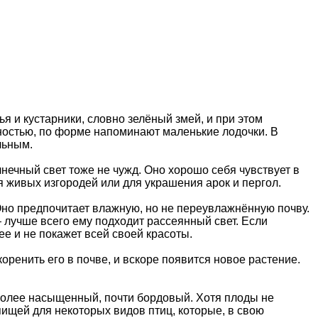
 и кустарники, словно зелёный змей, и при этом
ностью, по форме напоминают маленькие лодочки. В
льным.
олнечный свет тоже не чужд. Оно хорошо себя чувствует в
я живых изгородей или для украшения арок и пергол.
 Оно предпочитает влажную, но не переувлажнённую почву.
 лучше всего ему подходит рассеянный свет. Если
ее и не покажет всей своей красоты.
ренить его в почве, и вскоре появится новое растение.
более насыщенный, почти бордовый. Хотя плоды не
пищей для некоторых видов птиц, которые, в свою