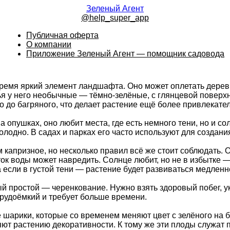
Зеленый Агент
@help_super_app
Публичная оферта
О компании
Приложение Зеленый Агент — помощник садовода
ремя яркий элемент ландшафта. Оно может оплетать деревья
ья у него необычные — тёмно-зелёные, с глянцевой поверх
о до багряного, что делает растение ещё более привлекате
а опушках, оно любит места, где есть немного тени, но и с
лодно. В садах и парках его часто используют для создани
м капризное, но несколько правил всё же стоит соблюдать.
ок воды может навредить. Солнце любит, но не в избытке —
а если в густой тени — растение будет развиваться медленн
 простой — черенкование. Нужно взять здоровый побег, уко
трудоёмкий и требует больше времени.
шарики, которые со временем меняют цвет с зелёного на 
ют растению декоративности. К тому же эти плоды служат 