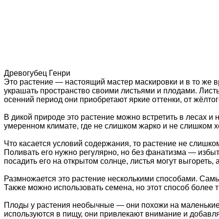
Древогубец Генри
Это растение — настоящий мастер маскировки и в то же в
украшать пространство своими листьями и плодами. Лист
осенний период они приобретают яркие оттенки, от жёлтог
В дикой природе это растение можно встретить в лесах и н
умеренном климате, где не слишком жарко и не слишком хо
Что касается условий содержания, то растение не слишко
Поливать его нужно регулярно, но без фанатизма — избыт
посадить его на открытом солнце, листья могут выгореть, 
Размножается это растение несколькими способами. Самый
Также можно использовать семена, но этот способ более 
Плоды у растения необычные — они похожи на маленькие 
используются в пищу, они привлекают внимание и добавля