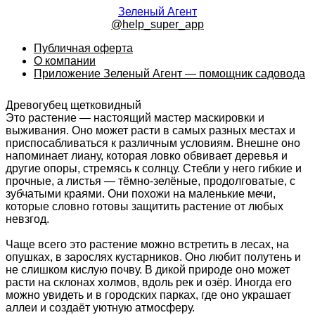
Зеленый Агент
@help_super_app
Публичная оферта
О компании
Приложение Зеленый Агент — помощник садовода
Древогубец щетковидный
Это растение — настоящий мастер маскировки и
выживания. Оно может расти в самых разных местах и
приспосабливаться к различным условиям. Внешне оно
напоминает лиану, которая ловко обвивает деревья и
другие опоры, стремясь к солнцу. Стебли у него гибкие и
прочные, а листья — тёмно-зелёные, продолговатые, с
зубчатыми краями. Они похожи на маленькие мечи,
которые словно готовы защитить растение от любых
невзгод.
Чаще всего это растение можно встретить в лесах, на
опушках, в зарослях кустарников. Оно любит полутень и
не слишком кислую почву. В дикой природе оно может
расти на склонах холмов, вдоль рек и озёр. Иногда его
можно увидеть и в городских парках, где оно украшает
аллеи и создаёт уютную атмосферу.