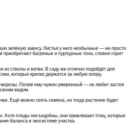
шную зелёную завесу. Листья у него необычные — не просто
ни приобретают багряные и пурпурные тона, словно горит
я их стволы и ветви. В саду же отлично подойдёт для
сики, которые крепко держатся за любую опору.
ые морозы. Полив ему нужен умеренный — не любит застоя
 своим видом.
чве. Ещё можно сеять семена, но тогда растение будет
ди. Хотя плоды несъедобны, они привлекают птиц, которые
ания баланса в экосистеме участка.