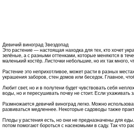
Девичий виноград Звездопад
Это растение — настоящая находка для тех, кто хочет укр
зелёные, а с разными оттенками, которые меняются в тече
маленький костёр. Листочки небольшие, но их так много, 
Растение это неприхотливое, может расти в разных местах
украшения заборов, стен домов или беседок. Главное, что
Любит свет, но и в полутени будет чувствовать себя неп
воды, но и пересушивать почву не стоит. Если ухаживать 
Размножается девичий виноград легко. Можно использовать
развиваться медленнее. Некоторые садоводы также практ
Плоды у растения есть, но они не предназначены для еды
потом помогают бороться с насекомыми в саду. Так что ра