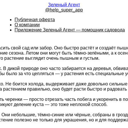
Зеленый Агент
@help_super_app
Публичная оферта
О компании
Приложение Зеленый Агент — помощник садовода
асить свой сад или забор. Оно быстро растёт и создаёт пы
ние сезона. Летом они могут быть тёмно-зелёными, а к осе
что растение выглядит очень пышным и густым.
. В дикой природе оно часто забирается на деревья, обвива
бы было за что цепляться — у растения есть специальные у
лохо. Не боится холода, выдерживает даже довольно сильн
за растением правильно, оно будет расти быстро и радовать
 черенки — просто отрезать часть побега и укоренить в по
икуют деление куста — это тоже неплохой способ.
. Они небольшие, тёмно-синие или чёрные, собраны в гроз
стение полезно не только для украшения, но и для поддерж