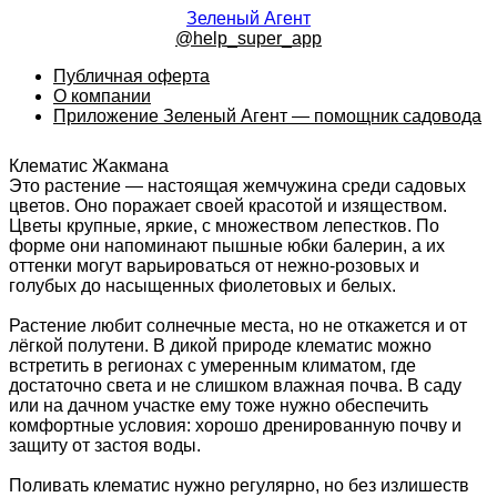
Зеленый Агент
@help_super_app
Публичная оферта
О компании
Приложение Зеленый Агент — помощник садовода
Клематис Жакмана
Это растение — настоящая жемчужина среди садовых
цветов. Оно поражает своей красотой и изяществом.
Цветы крупные, яркие, с множеством лепестков. По
форме они напоминают пышные юбки балерин, а их
оттенки могут варьироваться от нежно-розовых и
голубых до насыщенных фиолетовых и белых.
Растение любит солнечные места, но не откажется и от
лёгкой полутени. В дикой природе клематис можно
встретить в регионах с умеренным климатом, где
достаточно света и не слишком влажная почва. В саду
или на дачном участке ему тоже нужно обеспечить
комфортные условия: хорошо дренированную почву и
защиту от застоя воды.
Поливать клематис нужно регулярно, но без излишеств