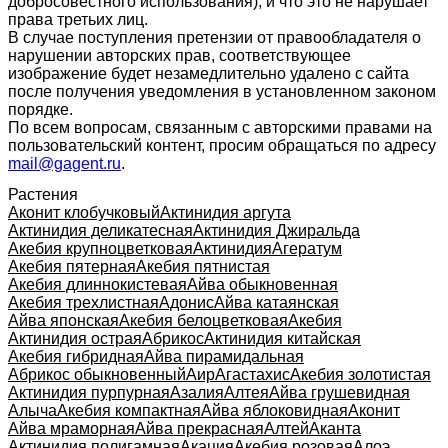
добросовестного использования), и что это не нарушает
права третьих лиц.
В случае поступления претензии от правообладателя о
нарушении авторских прав, соответствующее
изображение будет незамедлительно удалено с сайта
после получения уведомления в установленном законом
порядке.
По всем вопросам, связанным с авторскими правами на
пользовательский контент, просим обращаться по адресу
mail@gagent.ru
.
Растения
Аконит клобучковый
Актинидия аргута
Актинидия деликатесная
Актинидия Джиральда
Акебия крупноцветковая
Актинидия
Агератум
Акебия пятерная
Акебия пятнистая
Акебия длиннокистевая
Айва обыкновенная
Акебия трехлистная
Адонис
Айва катаянская
Айва японская
Акебия белоцветковая
Акебия
Актинидия острая
Абрикос
Актинидия китайская
Акебия гибридная
Айва пирамидальная
Абрикос обыкновенный
Аир
Агастахис
Акебия золотистая
Актинидия пурпурная
Азалия
Алтея
Айва грушевидная
Алыча
Акебия компактная
Айва яблоковидная
Аконит
Айва мраморная
Айва прекрасная
Алтей
Аканта
Актинидия полигамная
Акация
Акебия розовая
Алоэ