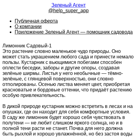
Зеленый Агент
@help_super_app
Публичная оферта
О компании
Приложение Зеленый Агент — помощник садовода
Лимонник Садовый-1
Это растение словно маленькое чудо природы. Оно
может стать украшением любого сада и принести немало
пользы. Кустарник с вьющимися побегами способен
оплести беседки, заборы и другие опоры, создавая
зелёные ширмы. Листья у него необычные — тёмно-
зелёные, с глянцевой поверхностью, они словно
отполированы. Осенью листва меняет цвет, приобретая
красноватые и бордовые оттенки, что придаёт растению
особую привлекательность.
В дикой природе кустарник можно встретить в лесах и на
опушках, где он находит для себя комфортные условия.
В саду же лимонник будет хорошо себя чувствовать в
полутени — не любит слишком яркого солнца, но и в
полной тени расти не станет. Почва для него должна
быть рыхлой и хорошо увлажнённой, но без застоя воды