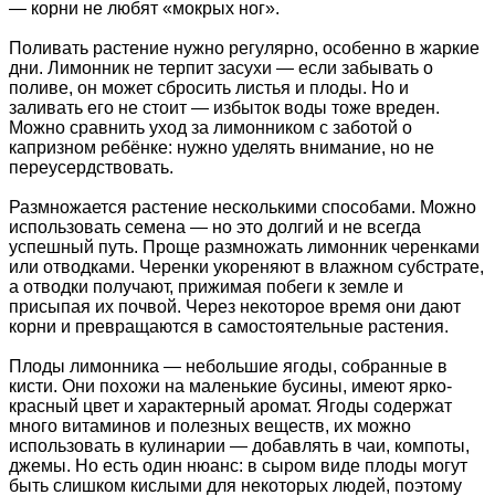
— корни не любят «мокрых ног».
Поливать растение нужно регулярно, особенно в жаркие
дни. Лимонник не терпит засухи — если забывать о
поливе, он может сбросить листья и плоды. Но и
заливать его не стоит — избыток воды тоже вреден.
Можно сравнить уход за лимонником с заботой о
капризном ребёнке: нужно уделять внимание, но не
переусердствовать.
Размножается растение несколькими способами. Можно
использовать семена — но это долгий и не всегда
успешный путь. Проще размножать лимонник черенками
или отводками. Черенки укореняют в влажном субстрате,
а отводки получают, прижимая побеги к земле и
присыпая их почвой. Через некоторое время они дают
корни и превращаются в самостоятельные растения.
Плоды лимонника — небольшие ягоды, собранные в
кисти. Они похожи на маленькие бусины, имеют ярко-
красный цвет и характерный аромат. Ягоды содержат
много витаминов и полезных веществ, их можно
использовать в кулинарии — добавлять в чаи, компоты,
джемы. Но есть один нюанс: в сыром виде плоды могут
быть слишком кислыми для некоторых людей, поэтому