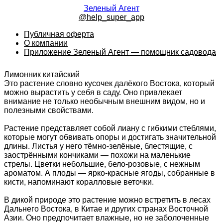
Зеленый Агент
@help_super_app
Публичная оферта
О компании
Приложение Зеленый Агент — помощник садовода
Лимонник китайский
Это растение словно кусочек далёкого Востока, который
можно вырастить у себя в саду. Оно привлекает
внимание не только необычным внешним видом, но и
полезными свойствами.
Растение представляет собой лиану с гибкими стеблями,
которые могут обвивать опоры и достигать значительной
длины. Листья у него тёмно-зелёные, блестящие, с
заострёнными кончиками — похожи на маленькие
стрелы. Цветки небольшие, бело-розовые, с нежным
ароматом. А плоды — ярко-красные ягоды, собранные в
кисти, напоминают коралловые веточки.
В дикой природе это растение можно встретить в лесах
Дальнего Востока, в Китае и других странах Восточной
Азии. Оно предпочитает влажные, но не заболоченные