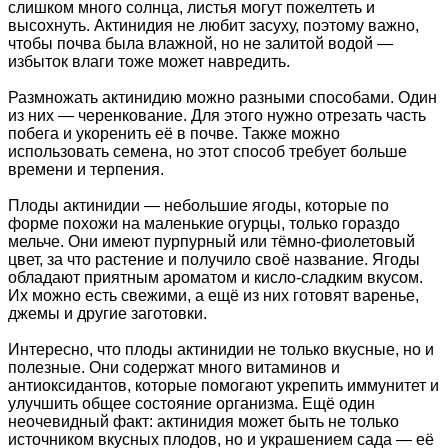
слишком много солнца, листья могут пожелтеть и
высохнуть. Актинидия не любит засуху, поэтому важно,
чтобы почва была влажной, но не залитой водой —
избыток влаги тоже может навредить.
Размножать актинидию можно разными способами. Один
из них — черенкование. Для этого нужно отрезать часть
побега и укоренить её в почве. Также можно
использовать семена, но этот способ требует больше
времени и терпения.
Плоды актинидии — небольшие ягоды, которые по
форме похожи на маленькие огурцы, только гораздо
мельче. Они имеют пурпурный или тёмно-фиолетовый
цвет, за что растение и получило своё название. Ягоды
обладают приятным ароматом и кисло-сладким вкусом.
Их можно есть свежими, а ещё из них готовят варенье,
джемы и другие заготовки.
Интересно, что плоды актинидии не только вкусные, но и
полезные. Они содержат много витаминов и
антиоксидантов, которые помогают укрепить иммунитет и
улучшить общее состояние организма. Ещё один
неочевидный факт: актинидия может быть не только
источником вкусных плодов, но и украшением сада — её