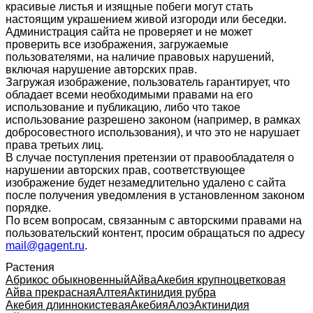
красивые листья и изящные побеги могут стать
настоящим украшением живой изгороди или беседки.
Администрация сайта не проверяет и не может
проверить все изображения, загружаемые
пользователями, на наличие правовых нарушений,
включая нарушение авторских прав.
Загружая изображение, пользователь гарантирует, что
обладает всеми необходимыми правами на его
использование и публикацию, либо что такое
использование разрешено законом (например, в рамках
добросовестного использования), и что это не нарушает
права третьих лиц.
В случае поступления претензии от правообладателя о
нарушении авторских прав, соответствующее
изображение будет незамедлительно удалено с сайта
после получения уведомления в установленном законом
порядке.
По всем вопросам, связанным с авторскими правами на
пользовательский контент, просим обращаться по адресу
mail@gagent.ru
.
Растения
Абрикос обыкновенный
Айва
Акебия крупноцветковая
Айва прекрасная
Алтея
Актинидия рубра
Акебия длиннокистевая
Акебия
Алоэ
Актинидия