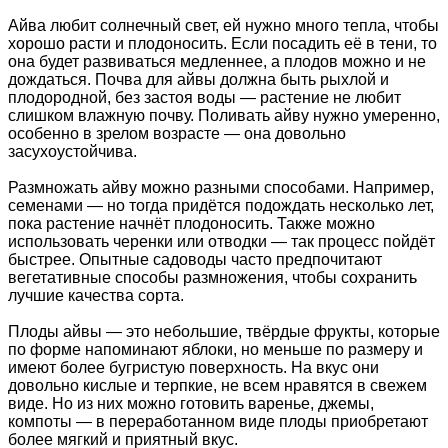
Айва любит солнечный свет, ей нужно много тепла, чтобы
хорошо расти и плодоносить. Если посадить её в тени, то
она будет развиваться медленнее, а плодов можно и не
дождаться. Почва для айвы должна быть рыхлой и
плодородной, без застоя воды — растение не любит
слишком влажную почву. Поливать айву нужно умеренно,
особенно в зрелом возрасте — она довольно
засухоустойчива.
Размножать айву можно разными способами. Например,
семенами — но тогда придётся подождать несколько лет,
пока растение начнёт плодоносить. Также можно
использовать черенки или отводки — так процесс пойдёт
быстрее. Опытные садоводы часто предпочитают
вегетативные способы размножения, чтобы сохранить
лучшие качества сорта.
Плоды айвы — это небольшие, твёрдые фрукты, которые
по форме напоминают яблоки, но меньше по размеру и
имеют более бугристую поверхность. На вкус они
довольно кислые и терпкие, не всем нравятся в свежем
виде. Но из них можно готовить варенье, джемы,
компоты — в переработанном виде плоды приобретают
более мягкий и приятный вкус.