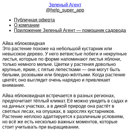
Зеленый Агент
@help_super_app
Публичная оферта
О компании
Приложение Зеленый Агент — помощник садовода
Айва яблоковидная
Это растение похоже на небольшой кустарник или
невысокое дерево. У него ветвистые побеги и некрупные
листья, которые по форме напоминают листья яблони,
только немного мельче. Цветки у растения довольно
крупные, яркие, с пятью лепестками — они могут быть
белыми, розовыми или бледно-жёлтыми. Когда растение
цветёт, оно выглядит очень нарядно и привлекает
внимание.
Айва яблоковидная встречается в разных регионах,
предпочитает тёплый климат. Её можно увидеть в садах и
на дачных участках, а в дикой природе она растёт в
светлых лесах, на опушках, в зарослях кустарников.
Растение неплохо адаптируется к различным условиям,
но всё же есть несколько важных моментов, которые
стоит учитывать при выращивании.