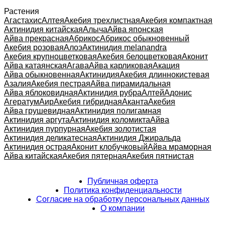
Растения
Агастахис
Алтея
Акебия трехлистная
Акебия компактная
Актинидия китайская
Алыча
Айва японская
Айва прекрасная
Абрикос
Абрикос обыкновенный
Акебия розовая
Алоэ
Актинидия melanandra
Акебия крупноцветковая
Акебия белоцветковая
Аконит
Айва катаянская
Агава
Айва карликовая
Акация
Айва обыкновенная
Актинидия
Акебия длиннокистевая
Азалия
Акебия пестрая
Айва пирамидальная
Айва яблоковидная
Актинидия рубра
Алтей
Адонис
Агератум
Аир
Акебия гибридная
Аканта
Акебия
Айва грушевидная
Актинидия полигамная
Актинидия аргута
Актинидия коломикта
Айва
Актинидия пурпурная
Акебия золотистая
Актинидия деликатесная
Актинидия Джиральда
Актинидия острая
Аконит клобучковый
Айва мраморная
Айва китайская
Акебия пятерная
Акебия пятнистая
Публичная оферта
Политика конфиденциальности
Согласие на обработку персональных данных
О компании